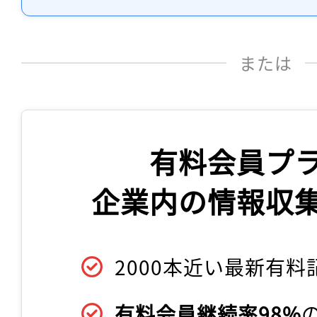
または
有料会員プ
企業内の情報収
2000本近い最新有料
有料会員継続率98%