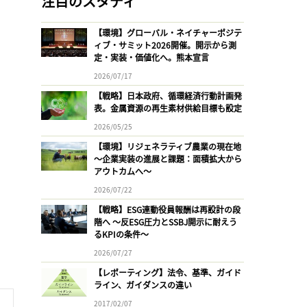
注目のスタディ
【環境】グローバル・ネイチャーポジテ
ィブ・サミット2026開催。開示から測
定・実装・価値化へ。熊本宣言
2026/07/17
【戦略】日本政府、循環経済行動計画発
表。金属資源の再生素材供給目標も設定
2026/05/25
【環境】リジェネラティブ農業の現在地
〜企業実装の進展と課題：面積拡大から
アウトカムへ〜
2026/07/22
【戦略】ESG連動役員報酬は再設計の段
階へ 〜反ESG圧力とSSBJ開示に耐えう
るKPIの条件〜
2026/07/27
【レポーティング】法令、基準、ガイド
ライン、ガイダンスの違い
2017/02/07