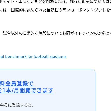
ボディド・エミッションを削減した後、残存排出量については
には、国際的に認められた信頼性の高いカーボンクレジットを
、試合以外の日常的な施設についても同ガイドラインの対象と
bal benchmark for football stadiums
料会員登録で
を1本/月閲覧できます
料会員に登録すると、