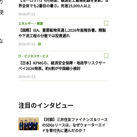
カ
【ヨーロッパ】6月熱波、観測史上最高記録を更新。世
界全体でも2番目の暑さ。死者25,000人以上
使
2026/07/22
エネルギー・資源
【国際】IEA、重要鉱物見通し2026年版報告書。精製
や下流工程の分散では投資遅れ
な
2026/07/21
IT・ビジネスサービス
【日本】KPMGら、経済安全保障・地政学リスクサー
ベイ2026発表。約6割が中国縮小検討
2026/07/13
注目のインタビュー
【対談】三井住友ファイナンス＆リース
のSDGsリースは、なぜウォーターエイ
ドを寄付先に選んだのか？