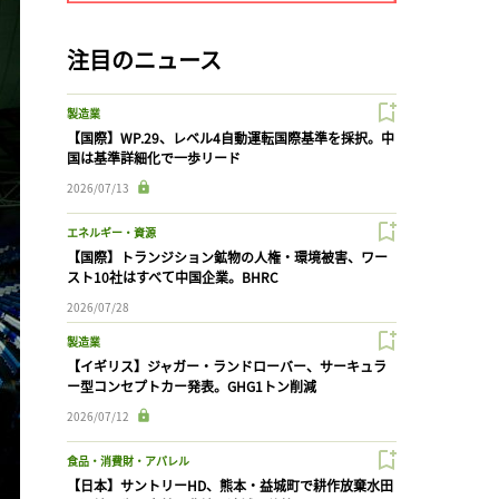
注目のニュース
製造業
【国際】WP.29、レベル4自動運転国際基準を採択。中
国は基準詳細化で一歩リード
2026/07/13
エネルギー・資源
【国際】トランジション鉱物の人権・環境被害、ワー
スト10社はすべて中国企業。BHRC
2026/07/28
製造業
【イギリス】ジャガー・ランドローバー、サーキュラ
ー型コンセプトカー発表。GHG1トン削減
2026/07/12
食品・消費財・アパレル
【日本】サントリーHD、熊本・益城町で耕作放棄水田