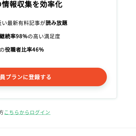
の情報収集を効率化
本近い最新有料記事が
読み放題
継続率98%
の高い満足度
の
役職者比率46%
員プランに登録する
方
こちらからログイン