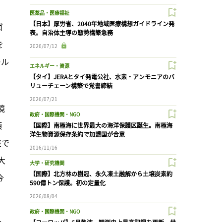
医薬品・医療福祉
【日本】厚労省、2040年地域医療構想ガイドライン発
ゴ
表。自治体主導の態勢構築急務
を
2026/07/12
ール
エネルギー・資源
【タイ】JERAとタイ発電公社、水素・アンモニアのバ
リューチェーン構築で覚書締結
2026/07/21
境
政府・国際機関・NGO
項
【国際】南極海に世界最大の海洋保護区誕生。南極海
洋生物資源保存条約で加盟国が合意
産で
2016/11/16
大
大学・研究機関
【国際】北方林の樹冠、永久凍土融解から土壌炭素約
今
590億トン保護。初の定量化
2026/08/04
政府・国際機関・NGO