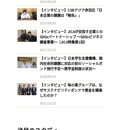
2024/04/24
【インタビュー】CSRアジア赤羽氏「日
本企業の課題は『報告』」
2015/08/03
【インタビュー】JICAが目指す企業との
SDGsパートナーシップ 〜SDGsビジネス
調査事業〜（JICA特集第1回）
2017/11/16
【インタビュー】日本学生支援機構、国
内社会的課題に対応の初のソーシャルボ
ンド発行予定〜奨学金制度の状況〜
2018/08/16
【インタビュー】味の素グループは、な
ぜサステナビリティボンドで資金を調達
したのか？
2021/12/25