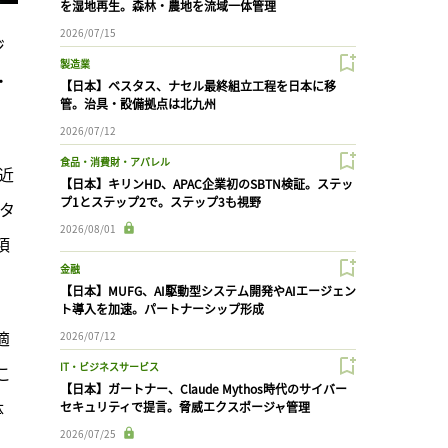
を湿地再生。森林・農地を流域一体管理
2026/07/15
ジ
製造業
・
【日本】ベスタス、ナセル最終組立工程を日本に移
管。治具・設備拠点は北九州
2026/07/12
食品・消費財・アパレル
近
【日本】キリンHD、APAC企業初のSBTN検証。ステッ
プ1とステップ2で。ステップ3も視野
タ
2026/08/01
項
金融
【日本】MUFG、AI駆動型システム開発やAIエージェン
ト導入を加速。パートナーシップ形成
適
2026/07/12
IT・ビジネスサービス
こ
【日本】ガートナー、Claude Mythos時代のサイバー
体
セキュリティで提言。脅威エクスポージャ管理
2026/07/25