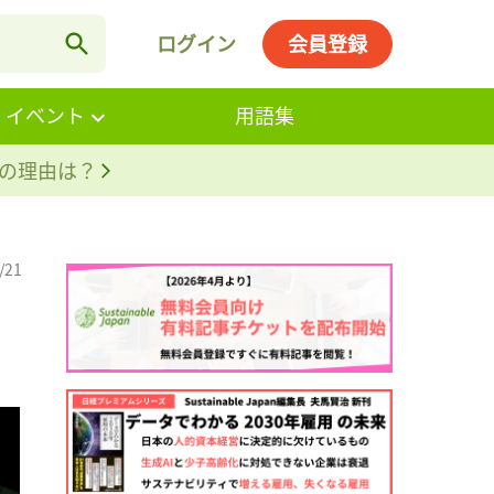
ログイン
会員登録
・イベント
用語集
。その理由は？
/21
。