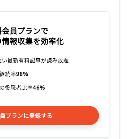
料会員プランで
の情報収集を効率化
本近い最新有料記事が読み放題
継続率
98%
の役職者比率
46%
員プランに登録する