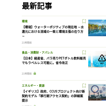
最新記事
環境
【環境】ウォーターポジティブの現在地 ～水
還元における流域の一致と環境主張の在り方
～
21時間前
食品・消費財・アパレル
【日本】経産省、バラ売りPETボトル飲料販売
でもラベルレス可能に。省令改正
21時間前
エネルギー・資源
【イギリス】政府、CCUSプロジェクト向け新
契約モデル「移行期アクセス契約」の詳細案
提示