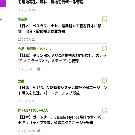
を湿地再生。森林・農地を流域一体管理
2026/07/15
・
製造業
【日本】ベスタス、ナセル最終組立工程を日本に移
管。治具・設備拠点は北九州
2026/07/12
食品・消費財・アパレル
【日本】キリンHD、APAC企業初のSBTN検証。ステッ
プ1とステップ2で。ステップ3も視野
2026/08/01
金融
【日本】MUFG、AI駆動型システム開発やAIエージェン
ト導入を加速。パートナーシップ形成
2026/07/12
IT・ビジネスサービス
【日本】ガートナー、Claude Mythos時代のサイバー
セキュリティで提言。脅威エクスポージャ管理
2026/07/25