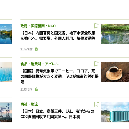
政府・国際機関・NGO
【日本】内閣官房と国交省、地下水保全政策
を強化へ。需要増、外国人利用、気候変動等
21時間前
食品・消費財・アパレル
【国際】異常気象等でコーヒー、ココア、茶
の国際価格が大きく変動。FAOが構造的対処提
唱
21時間前
商社・物流
【日本】日立、商船三井、JAL、海洋からの
CO2直接回収で共同実証へ。日本初