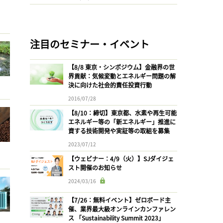
注目のセミナー・イベント
【8/8 東京・シンポジウム】金融界の世
界貢献：気候変動とエネルギー問題の解
決に向けた社会的責任投資行動
2016/07/28
【8/10：締切】東京都、水素や再生可能
エネルギー等の「新エネルギー」推進に
資する技術開発や実証等の取組を募集
2023/07/12
【ウェビナー：4/9（火）】SJダイジェ
スト開催のお知らせ
2024/03/16
【7/26：無料イベント】ゼロボード主
催、業界最大級オンラインカンファレン
ス 「Sustainability Summit 2023」