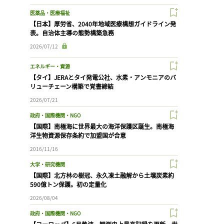
医薬品・医療福祉
【日本】厚労省、2040年地域医療構想ガイドライン発
表。自治体主導の態勢構築急務
2026/07/12
エネルギー・資源
【タイ】JERAとタイ発電公社、水素・アンモニアのバ
リューチェーン構築で覚書締結
2026/07/21
政府・国際機関・NGO
【国際】南極海に世界最大の海洋保護区誕生。南極海
洋生物資源保存条約で加盟国が合意
2016/11/16
大学・研究機関
【国際】北方林の樹冠、永久凍土融解から土壌炭素約
590億トン保護。初の定量化
2026/08/04
政府・国際機関・NGO