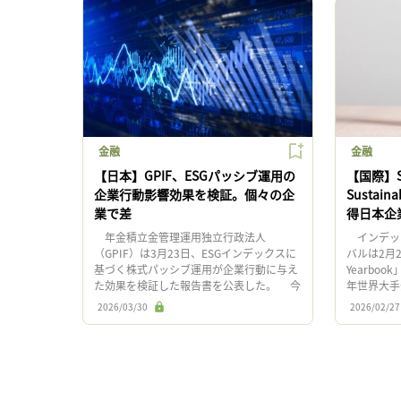
金融
金融
【日本】GPIF、ESGパッシブ運用の
【国際】S
企業行動影響効果を検証。個々の企
Sustain
業で差
得日本企
年金積立金管理運用独立行政法人
インデック
（GPIF）は3月23日、ESGインデックスに
バルは2月26
基づく株式パッシブ運用が企業行動に与え
Yearbo
た効果を検証した報告書を公表した。 今
年世界大手
回の分析では、 ここから先は登録ユーザー
付し、回答を
2026/03/30
2026/02/27
限定のコンテンツとなりま […]