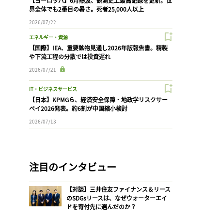
【ヨーロッパ】6月熱波、観測史上最高記録を更新。世
界全体でも2番目の暑さ。死者25,000人以上
2026/07/22
エネルギー・資源
【国際】IEA、重要鉱物見通し2026年版報告書。精製
や下流工程の分散では投資遅れ
2026/07/21
IT・ビジネスサービス
【日本】KPMGら、経済安全保障・地政学リスクサー
ベイ2026発表。約6割が中国縮小検討
2026/07/13
注目のインタビュー
【対談】三井住友ファイナンス＆リース
のSDGsリースは、なぜウォーターエイ
ドを寄付先に選んだのか？