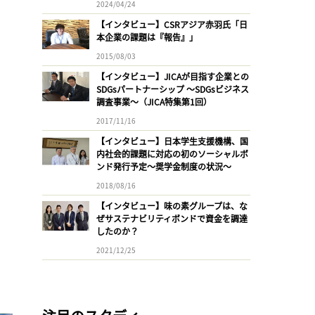
2024/04/24
【インタビュー】CSRアジア赤羽氏「日
本企業の課題は『報告』」
2015/08/03
【インタビュー】JICAが目指す企業との
SDGsパートナーシップ 〜SDGsビジネス
調査事業〜（JICA特集第1回）
2017/11/16
【インタビュー】日本学生支援機構、国
内社会的課題に対応の初のソーシャルボ
ンド発行予定〜奨学金制度の状況〜
2018/08/16
【インタビュー】味の素グループは、な
ぜサステナビリティボンドで資金を調達
したのか？
2021/12/25