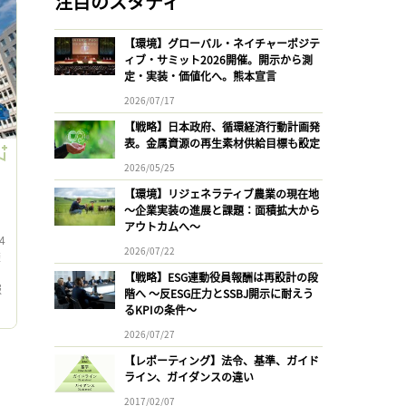
注目のスタディ
【環境】グローバル・ネイチャーポジテ
ィブ・サミット2026開催。開示から測
定・実装・価値化へ。熊本宣言
2026/07/17
【戦略】日本政府、循環経済行動計画発
表。金属資源の再生素材供給目標も設定
2026/05/25
【環境】リジェネラティブ農業の現在地
〜企業実装の進展と課題：面積拡大から
アウトカムへ〜
4
2026/07/22
避
【戦略】ESG連動役員報酬は再設計の段
報
階へ 〜反ESG圧力とSSBJ開示に耐えう
加
るKPIの条件〜
2026/07/27
【レポーティング】法令、基準、ガイド
ライン、ガイダンスの違い
2017/02/07