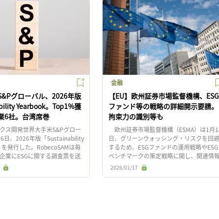
金融
&Pグローバル、2026年版
【EU】欧州証券市場監督機構、ESG
ability Yearbook。Top1%獲
ファンド等の戦略の詳細開示要請。
業6社。台湾席巻
拘束力の識別等も
ス開発世界大手米S&Pグロー
欧州証券市場監督機構（ESMA）は1月1
日、2026年版「Sustainability
日、グリーンウォッシング・リスクを回
ok」を発行した。RobecoSAMは毎
するため、ESGファンドの運用戦略やESG
企業にESGに関する調査票を送
ベンチマークの策定戦略に関し、関連情
もと […]
を明確にするよう要請するメモを市場参
2026/01/17
者に向けて発出した。 […]