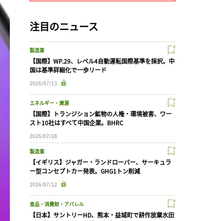
注目のニュース
製造業
【国際】WP.29、レベル4自動運転国際基準を採択。中
国は基準詳細化で一歩リード
2026/07/13
エネルギー・資源
【国際】トランジション鉱物の人権・環境被害、ワー
スト10社はすべて中国企業。BHRC
2026/07/28
製造業
【イギリス】ジャガー・ランドローバー、サーキュラ
ー型コンセプトカー発表。GHG1トン削減
2026/07/12
食品・消費財・アパレル
【日本】サントリーHD、熊本・益城町で耕作放棄水田