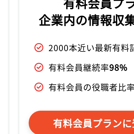
有料会員プ
企業内の情報収
2000本近い最新有
有料会員継続率
98%
有料会員の役職者比
有料会員プランに