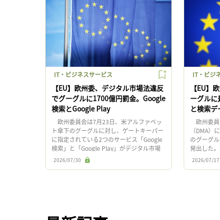
IT・ビジネスサービス
IT・ビジ
【EU】欧州委、デジタル市場法違反
【EU】
でグーグルに1700億円罰金。Google
ーグルに
検索とGoogle Play
と検索デ
欧州委員会は7月23日、米アルファベッ
欧州委員会
ト傘下のグーグルに対し、ゲートキーパー
（DMA）
に指定されている2つのサービス「Google
のグーグル
検索」と「Google Play」がデジタル市場
発出した。
法（DMA）に違反しているとの最終判定を
を公表し、
2026/07/30
2026/07/17
下し、是正 […]
からの意見