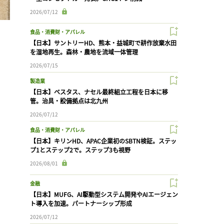
2026/07/12
食品・消費財・アパレル
【日本】サントリーHD、熊本・益城町で耕作放棄水田
を湿地再生。森林・農地を流域一体管理
2026/07/15
製造業
【日本】ベスタス、ナセル最終組立工程を日本に移
管。治具・設備拠点は北九州
2026/07/12
食品・消費財・アパレル
【日本】キリンHD、APAC企業初のSBTN検証。ステッ
プ1とステップ2で。ステップ3も視野
2026/08/01
金融
【日本】MUFG、AI駆動型システム開発やAIエージェン
ト導入を加速。パートナーシップ形成
2026/07/12