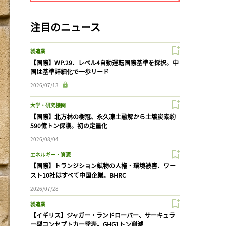
注目のニュース
製造業
【国際】WP.29、レベル4自動運転国際基準を採択。中
国は基準詳細化で一歩リード
2026/07/13
大学・研究機関
【国際】北方林の樹冠、永久凍土融解から土壌炭素約
590億トン保護。初の定量化
2026/08/04
エネルギー・資源
【国際】トランジション鉱物の人権・環境被害、ワー
スト10社はすべて中国企業。BHRC
2026/07/28
製造業
【イギリス】ジャガー・ランドローバー、サーキュラ
ー型コンセプトカー発表。GHG1トン削減