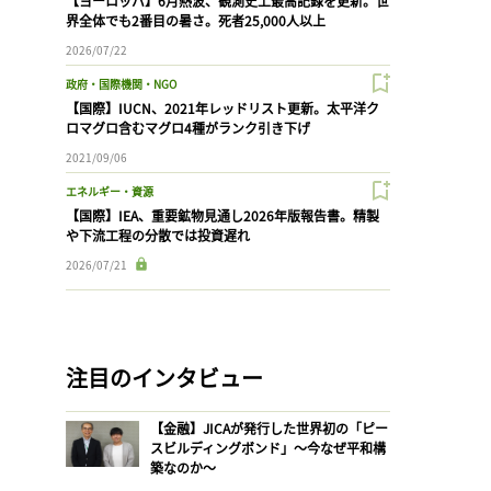
【ヨーロッパ】6月熱波、観測史上最高記録を更新。世
界全体でも2番目の暑さ。死者25,000人以上
2026/07/22
政府・国際機関・NGO
【国際】IUCN、2021年レッドリスト更新。太平洋ク
ロマグロ含むマグロ4種がランク引き下げ
2021/09/06
エネルギー・資源
【国際】IEA、重要鉱物見通し2026年版報告書。精製
や下流工程の分散では投資遅れ
2026/07/21
注目のインタビュー
【金融】JICAが発行した世界初の「ピー
スビルディングボンド」〜今なぜ平和構
築なのか〜