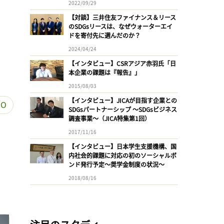
2022/09/29
【対談】三井住友ファイナンス＆リース
のSDGsリースは、なぜウォーターエイ
ドを寄付先に選んだのか？
2024/04/24
【インタビュー】CSRアジア赤羽氏「日
本企業の課題は『報告』」
2015/08/03
【インタビュー】JICAが目指す企業との
O
SDGsパートナーシップ 〜SDGsビジネス
調査事業〜（JICA特集第1回）
2017/11/16
【インタビュー】日本学生支援機構、国
内社会的課題に対応の初のソーシャルボ
ンド発行予定〜奨学金制度の状況〜
2018/08/16