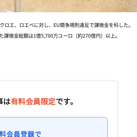
、クロエ、ロエベに対し、EU競争規則違反で課徴金を科した。
課徴金総額は1億5,700万ユーロ（約270億円）以上。
事は
有料会員限定
です。
料会員登録で