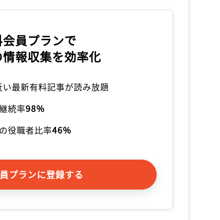
料会員プランで
の情報収集を効率化
本近い最新有料記事が読み放題
継続率
98%
の役職者比率
46%
員プランに登録する