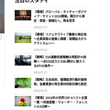
注目のスタディ
【環境】グローバル・ネイチャーポジテ
ィブ・サミット2026開催。開示から測
定・実装・価値化へ。熊本宣言
2026/07/17
【環境】リジェネラティブ農業の現在地
〜企業実装の進展と課題：面積拡大から
アウトカムへ〜
ト
2026/07/22
【戦略】ESG連動役員報酬は再設計の段
ー
階へ 〜反ESG圧力とSSBJ開示に耐えう
るKPIの条件〜
2026/07/27
と
【戦略】日本政府、循環経済行動計画発
表。金属資源の再生素材供給目標も設定
2026/05/25
【環境】2024年の世界CDP Aリスト企業
一覧 〜気候変動・ウォーター・フォレス
トの3分野〜