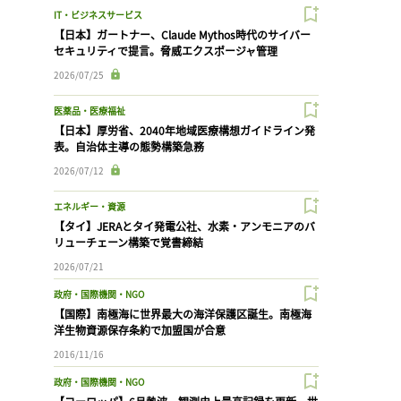
IT・ビジネスサービス
【日本】ガートナー、Claude Mythos時代のサイバー
セキュリティで提言。脅威エクスポージャ管理
2026/07/25
医薬品・医療福祉
【日本】厚労省、2040年地域医療構想ガイドライン発
表。自治体主導の態勢構築急務
2026/07/12
エネルギー・資源
【タイ】JERAとタイ発電公社、水素・アンモニアのバ
リューチェーン構築で覚書締結
2026/07/21
政府・国際機関・NGO
【国際】南極海に世界最大の海洋保護区誕生。南極海
洋生物資源保存条約で加盟国が合意
2016/11/16
政府・国際機関・NGO