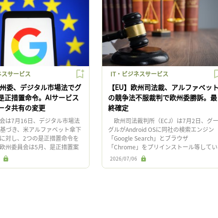
ネスサービス
IT・ビジネスサービス
欧州委、デジタル市場法でグ
【EU】欧州司法裁、アルファベッ
是正措置命令。AIサービス
の競争法不服裁判で欧州委勝訴。最
ータ共有の変更
終確定
は7月16日、デジタル市場法
欧州司法裁判所（ECJ）は7月2日、グ
に基づき、米アルファベット傘下
グルがAndroid OSに同社の検索エンジン
に対し、2つの是正措置命令を
「Google Search」とブラウザ
欧州委員会は5月、是正措置案
「Chrome」をプリインストール等してい
同社及び他のステークホルダー
たことに対する2018年の行政処分を不服
2026/07/06
を募集していた。 […]
した裁判 […]