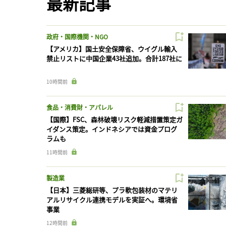
最新記事
政府・国際機関・NGO
【アメリカ】国土安全保障省、ウイグル輸入
禁止リストに中国企業43社追加。合計187社に
10時間前
食品・消費財・アパレル
【国際】FSC、森林破壊リスク軽減措置策定ガ
イダンス策定。インドネシアでは資金プログ
ラムも
11時間前
製造業
【日本】三菱総研等、プラ軟包装材のマテリ
アルリサイクル連携モデルを実証へ。環境省
事業
12時間前