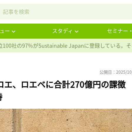
ュー
スタディ
セミナー
100社の97%が
Sustainable Japanに登録している
公開日：2025/10
ロエ、ロエベに合計270億円の課徴
持