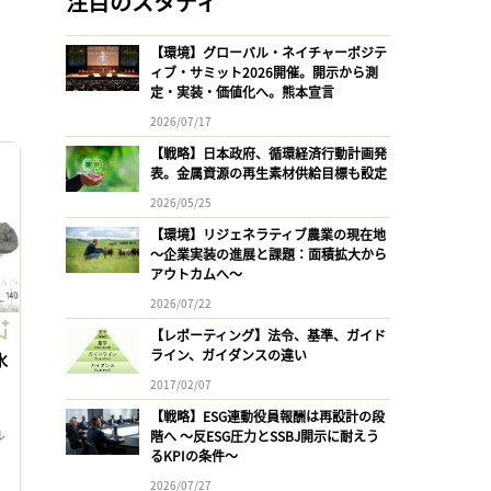
注目のスタディ
【環境】グローバル・ネイチャーポジテ
ィブ・サミット2026開催。開示から測
定・実装・価値化へ。熊本宣言
2026/07/17
【戦略】日本政府、循環経済行動計画発
表。金属資源の再生素材供給目標も設定
2026/05/25
【環境】リジェネラティブ農業の現在地
〜企業実装の進展と課題：面積拡大から
アウトカムへ〜
2026/07/22
【レポーティング】法令、基準、ガイド
ライン、ガイダンスの違い
水
2017/02/07
【戦略】ESG連動役員報酬は再設計の段
ル
階へ 〜反ESG圧力とSSBJ開示に耐えう
るKPIの条件〜
2026/07/27