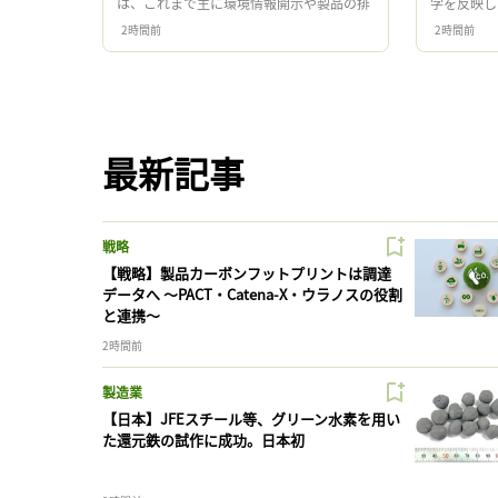
は、これまで主に環境情報開示や製品の排
学を反映し
出量算定に用いられてきた。しかし現在、
作委員会 
2時間前
2時間前
PCFをサプライチェーン上で企 […]
員会は、 [
最新記事
戦略
【戦略】製品カーボンフットプリントは調達
データへ 〜PACT・Catena-X・ウラノスの役割
と連携〜
2時間前
製造業
【日本】JFEスチール等、グリーン水素を用い
た還元鉄の試作に成功。日本初