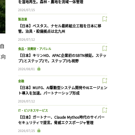
を湿地再生。森林・農地を流域一体管理
2026/07/15
製造業
【日本】ベスタス、ナセル最終組立工程を日本に移
管。治具・設備拠点は北九州
2026/07/12
と自
食品・消費財・アパレル
に向
【日本】キリンHD、APAC企業初のSBTN検証。ステッ
プ1とステップ2で。ステップ3も視野
2026/08/01
金融
【日本】MUFG、AI駆動型システム開発やAIエージェン
ト導入を加速。パートナーシップ形成
2026/07/12
IT・ビジネスサービス
【日本】ガートナー、Claude Mythos時代のサイバー
セキュリティで提言。脅威エクスポージャ管理
2026/07/25