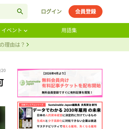
ログイン
会員登録
・イベント
用語集
。その理由は？
/20
可