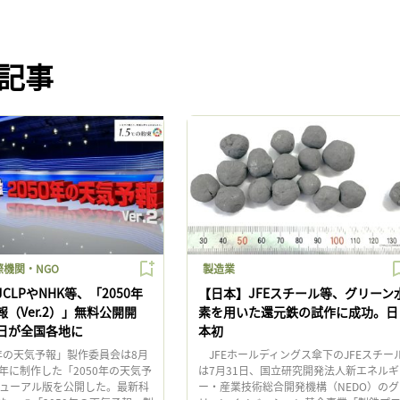
記事
機関・NGO
製造業
CLPやNHK等、「2050年
【日本】JFEスチール等、グリーン
（Ver.2）」無料公開開
素を用いた還元鉄の試作に成功。日
日が全国各地に
本初
年の天気予報」製作委員会は8月
JFEホールディングス傘下のJFEスチー
4年に制作した「2050年の天気予
は7月31日、国立研究開発法人新エネルギ
ューアル版を公開した。最新科
ー・産業技術総合開発機構（NEDO）のグ