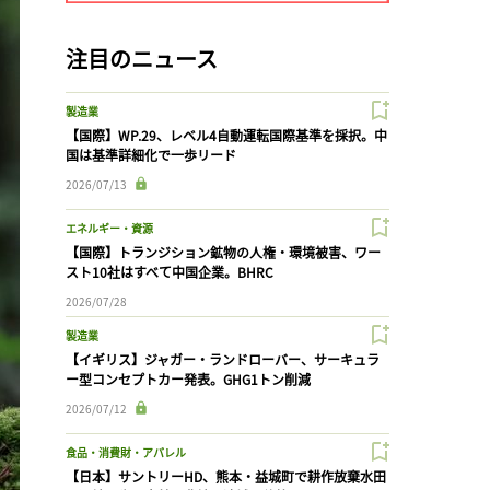
注目のニュース
製造業
【国際】WP.29、レベル4自動運転国際基準を採択。中
国は基準詳細化で一歩リード
2026/07/13
エネルギー・資源
【国際】トランジション鉱物の人権・環境被害、ワー
スト10社はすべて中国企業。BHRC
2026/07/28
製造業
【イギリス】ジャガー・ランドローバー、サーキュラ
ー型コンセプトカー発表。GHG1トン削減
2026/07/12
食品・消費財・アパレル
【日本】サントリーHD、熊本・益城町で耕作放棄水田