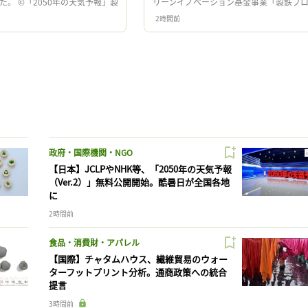
た。 ©「2050年の天気予報」製
リーンイノベーション基金事業「製鉄プ
「2050年の天気予報」製作委
セスにおける水素活用」プロジェクトの
2時間前
…]
「直接水素還元技術の開 […]
政府・国際機関・NGO
【日本】JCLPやNHK等、「2050年の天気予報
（Ver.2）」無料公開開始。酷暑日が全国各地
に
2時間前
食品・消費財・アパレル
【国際】チャタムハウス、繊維貿易のウォー
ターフットプリント分析。通商政策への統合
提言
3時間前