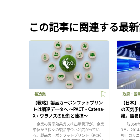
この記事に関連する最新
製造業
政府・国際
【戦略】製品カーボンフットプリン
【日本】J
トは調達データへ 〜PACT・Catena-
の天気予報
X・ウラノスの役割と連携〜
始。酷暑
企業の温室効果ガス排出量管理が、企業
「2050
単位から個々の製品単位へと広がってい
3日、201
る。製品カーボンフットプリント（PCF）
報」のリニ