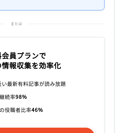
または
料会員プランで
の情報収集を効率化
本近い最新有料記事が読み放題
継続率
98%
の役職者比率
46%