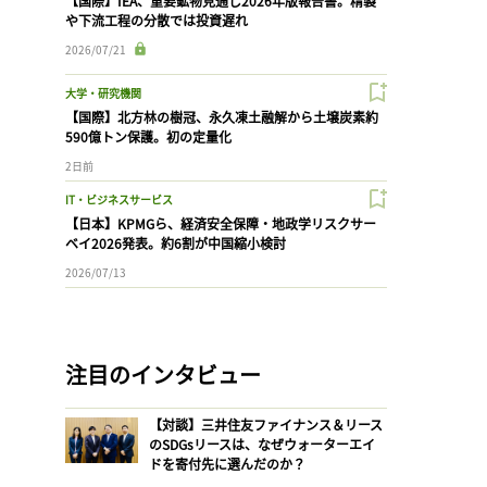
【国際】IEA、重要鉱物見通し2026年版報告書。精製
や下流工程の分散では投資遅れ
2026/07/21
大学・研究機関
【国際】北方林の樹冠、永久凍土融解から土壌炭素約
590億トン保護。初の定量化
2日前
IT・ビジネスサービス
【日本】KPMGら、経済安全保障・地政学リスクサー
ベイ2026発表。約6割が中国縮小検討
2026/07/13
注目のインタビュー
【対談】三井住友ファイナンス＆リース
のSDGsリースは、なぜウォーターエイ
ドを寄付先に選んだのか？