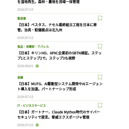
を湿地再生。森林・農地を流域一体管理
2026/07/15
製造業
【日本】ベスタス、ナセル最終組立工程を日本に移
管。治具・設備拠点は北九州
2026/07/12
食品・消費財・アパレル
【日本】キリンHD、APAC企業初のSBTN検証。ステッ
プ1とステップ2で。ステップ3も視野
2026/08/01
金融
【日本】MUFG、AI駆動型システム開発やAIエージェン
ト導入を加速。パートナーシップ形成
2026/07/12
IT・ビジネスサービス
【日本】ガートナー、Claude Mythos時代のサイバー
セキュリティで提言。脅威エクスポージャ管理
2026/07/25