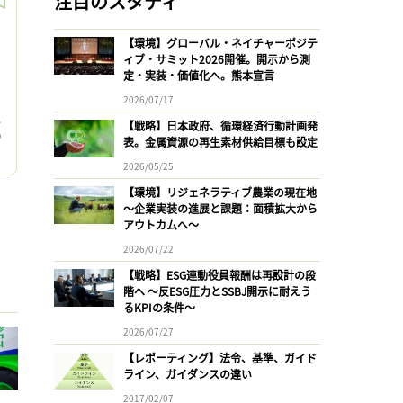
注目のスタディ
【環境】グローバル・ネイチャーポジテ
ィブ・サミット2026開催。開示から測
定・実装・価値化へ。熊本宣言
2026/07/17
シ
し
【戦略】日本政府、循環経済行動計画発
の
表。金属資源の再生素材供給目標も設定
料
2026/05/25
【環境】リジェネラティブ農業の現在地
〜企業実装の進展と課題：面積拡大から
アウトカムへ〜
2026/07/22
【戦略】ESG連動役員報酬は再設計の段
階へ 〜反ESG圧力とSSBJ開示に耐えう
るKPIの条件〜
2026/07/27
【レポーティング】法令、基準、ガイド
ライン、ガイダンスの違い
2017/02/07