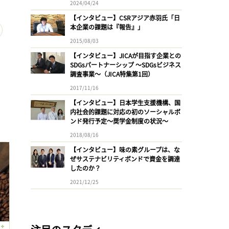
2024/04/24
【インタビュー】CSRアジア赤羽氏「日
本企業の課題は『報告』」
2015/08/03
【インタビュー】JICAが目指す企業との
SDGsパートナーシップ 〜SDGsビジネス
調査事業〜（JICA特集第1回）
2017/11/16
【インタビュー】日本学生支援機構、国
内社会的課題に対応の初のソーシャルボ
ンド発行予定〜奨学金制度の状況〜
2018/08/16
【インタビュー】味の素グループは、な
ぜサステナビリティボンドで資金を調達
したのか？
2021/12/25