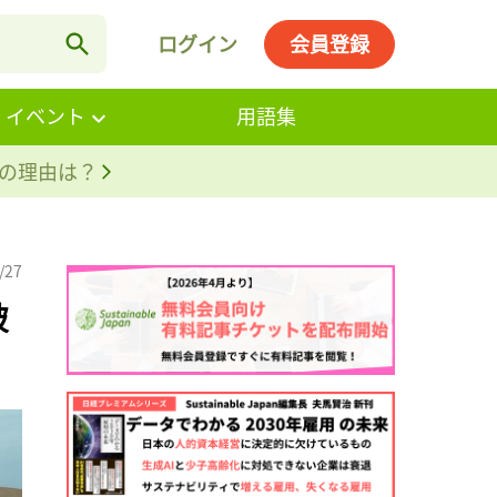
ログイン
会員登録
・イベント
用語集
。その理由は？
/27
破