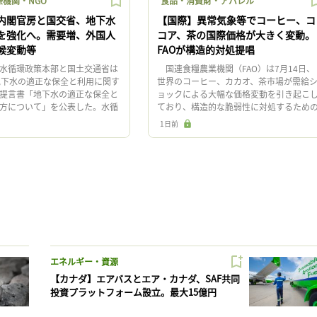
機関・NGO
食品・消費財・アパレル
内閣官房と国交省、地下水
【国際】異常気象等でコーヒー、コ
を強化へ。需要増、外国人
コア、茶の国際価格が大きく変動。
候変動等
FAOが構造的対処提唱
水循環政策本部と国土交通省は
国連食糧農業機関（FAO）は7月14日、
地下水の適正な保全と利用に関す
世界のコーヒー、カカオ、茶市場が需給
提言書「地下水の適正な保全と
ョックによる大幅な価格変動を引き起こ
方について」を公表した。水循
ており、構造的な脆弱性に対処するため
改正や、外国人による水源取得
政策選択肢を提示した報告書「世界の飲
1日前
踏まえ、政策の在り […]
市場における価格変動：動向 […]
エネルギー・資源
【カナダ】エアバスとエア・カナダ、SAF共同
投資プラットフォーム設立。最大15億円