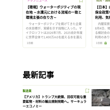
トップニュース
政府・国際
【環境】ウォーターポジティブの現
【日本】
在地 ～水還元における流域の一致と
保全政策
環境主張の在り方～
利用、気
ウォーターポジティブを掲げてきた企業
内閣官房
の水目標が、実績を示す段階に入った。マ
8月4日、
イクロソフトは2026年7月、2025会計年度
る検討会の
に世界全体で1,400万m3を超える水を還元
利用のあり
し、初めて同年度の取水量を上回ったと発
環基本法の
1日前
1日前
表した。一方、同 […]
への懸念を
最新記事
製造業
【アメリカ】トランプ大統領、回収可能な重
要鉱物・材料の輸出規制発動へ。サーキュラ
ーエコノミー