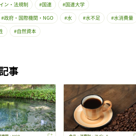
記事をお気に入りに保存するには
イン・法規制
国連
国連大学
ログインが必要です
政府・国際機関・NGO
水
水不足
水消費量
性
自然資本
ログイン
会員登録
記事