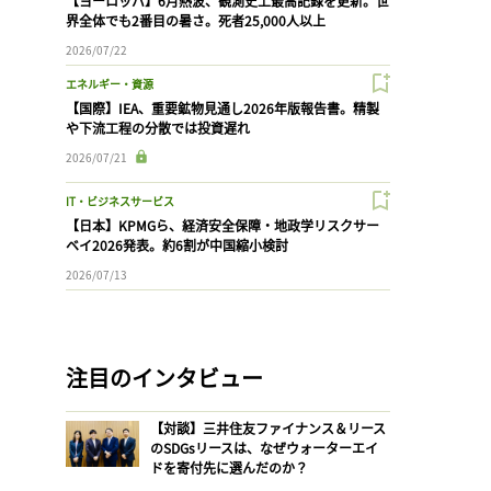
【ヨーロッパ】6月熱波、観測史上最高記録を更新。世
界全体でも2番目の暑さ。死者25,000人以上
2026/07/22
エネルギー・資源
【国際】IEA、重要鉱物見通し2026年版報告書。精製
や下流工程の分散では投資遅れ
2026/07/21
IT・ビジネスサービス
【日本】KPMGら、経済安全保障・地政学リスクサー
ベイ2026発表。約6割が中国縮小検討
2026/07/13
注目のインタビュー
【対談】三井住友ファイナンス＆リース
のSDGsリースは、なぜウォーターエイ
ドを寄付先に選んだのか？