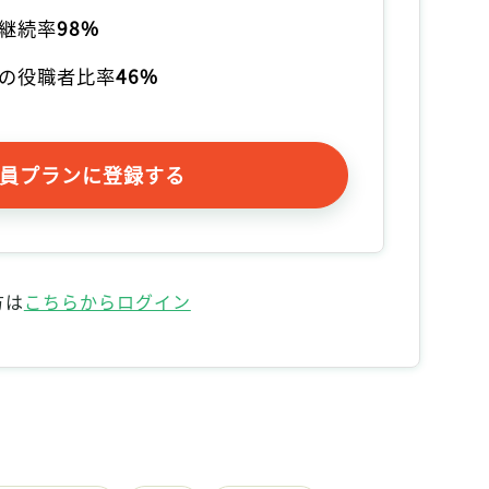
継続率
98%
の役職者比率
46%
員プランに登録する
方は
こちらからログイン