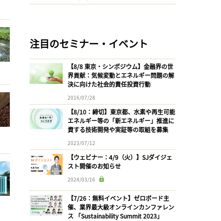
注目のセミナー・イベント
【8/8 東京・シンポジウム】金融界の世
界貢献：気候変動とエネルギー問題の解
決に向けた社会的責任投資行動
2016/07/28
【8/10：締切】東京都、水素や再生可能
エネルギー等の「新エネルギー」推進に
資する技術開発や実証等の取組を募集
2023/07/12
【ウェビナー：4/9（火）】SJダイジェ
スト開催のお知らせ
2024/03/16
【7/26：無料イベント】ゼロボード主
催、業界最大級オンラインカンファレン
ス 「Sustainability Summit 2023」