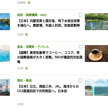
2時間前
政府・国際機関・NGO
【日本】内閣官房と国交省、地下水保全政策
を強化へ。需要増、外国人利用、気候変動等
1日前
食品・消費財・アパレル
【国際】異常気象等でコーヒー、ココア、茶
の国際価格が大きく変動。FAOが構造的対処提
唱
1日前
商社・物流
【日本】日立、商船三井、JAL、海洋からの
CO2直接回収で共同実証へ。日本初
1日前