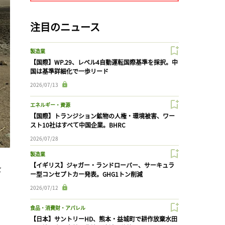
注目のニュース
製造業
【国際】WP.29、レベル4自動運転国際基準を採択。中
国は基準詳細化で一歩リード
2026/07/13
エネルギー・資源
【国際】トランジション鉱物の人権・環境被害、ワー
スト10社はすべて中国企業。BHRC
2026/07/28
製造業
【イギリス】ジャガー・ランドローバー、サーキュラ
を
ー型コンセプトカー発表。GHG1トン削減
2026/07/12
食品・消費財・アパレル
【日本】サントリーHD、熊本・益城町で耕作放棄水田