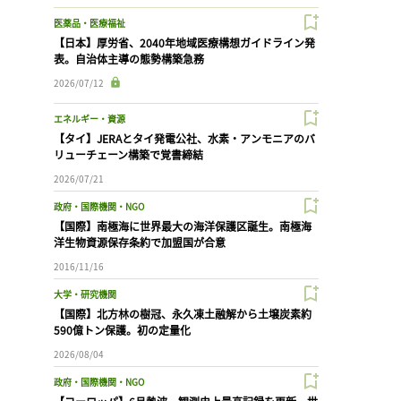
医薬品・医療福祉
【日本】厚労省、2040年地域医療構想ガイドライン発
表。自治体主導の態勢構築急務
2026/07/12
エネルギー・資源
【タイ】JERAとタイ発電公社、水素・アンモニアのバ
リューチェーン構築で覚書締結
2026/07/21
政府・国際機関・NGO
【国際】南極海に世界最大の海洋保護区誕生。南極海
洋生物資源保存条約で加盟国が合意
2016/11/16
大学・研究機関
【国際】北方林の樹冠、永久凍土融解から土壌炭素約
590億トン保護。初の定量化
2026/08/04
政府・国際機関・NGO