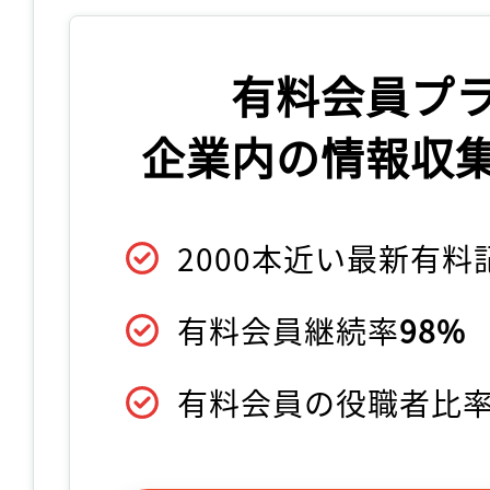
有料会員プ
企業内の情報収
2000本近い最新有
有料会員継続率
98%
有料会員の役職者比