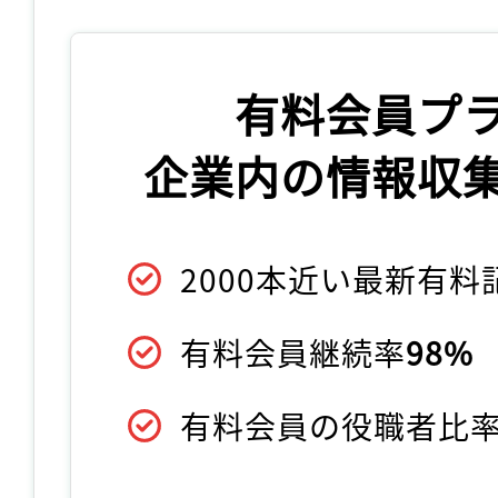
有料会員プ
企業内の情報収
2000本近い最新有
有料会員継続率
98%
有料会員の役職者比