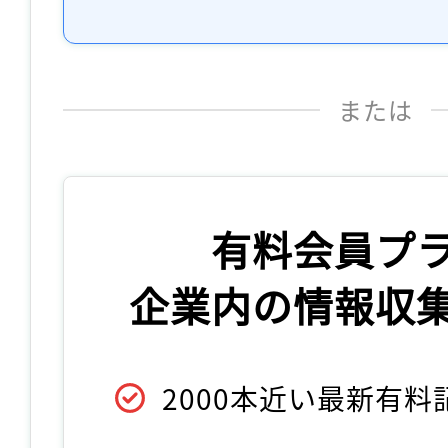
または
有料会員プ
企業内の情報収
2000本近い最新有