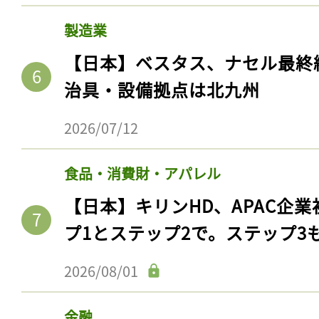
ログイン
【日本】サントリーHD、熊本
を湿地再生。森林・農地を流域
2026/07/15
会員登録
製造業
【日本】ベスタス、ナセル最終
治具・設備拠点は北九州
2026/07/12
食品・消費財・アパレル
【日本】キリンHD、APAC企業