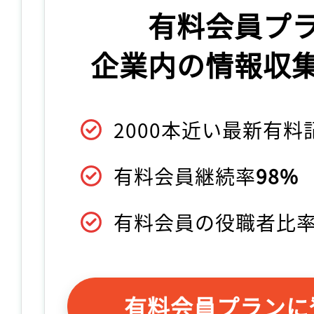
有料会員プ
企業内の情報収
2000本近い最新有
有料会員継続率
98%
有料会員の役職者比
有料会員プランに