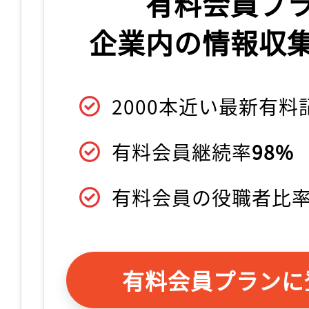
有料会員プ
企業内の情報収
2000本近い最新有
有料会員継続率
98%
有料会員の役職者比
有料会員プランに