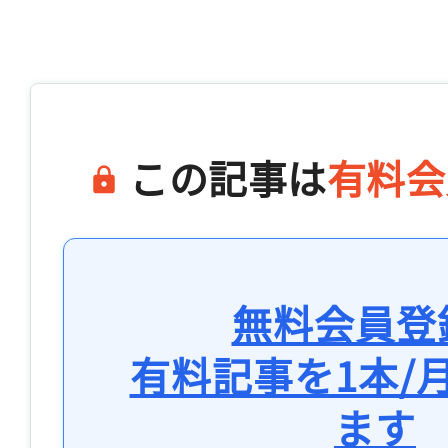
この記事は
有料会
無料会員登
有料記事を1本/
ます