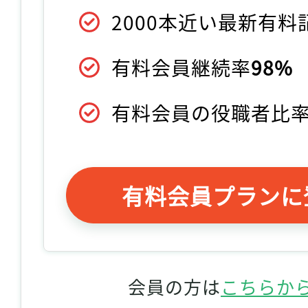
2000本近い最新有
有料会員継続率
98%
有料会員の役職者比
有料会員プランに
会員の方は
こちらか