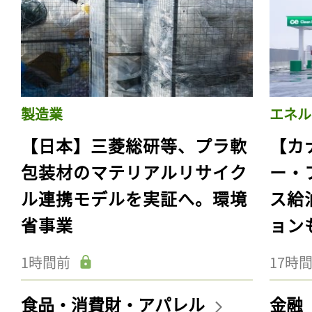
製造業
エネル
【日本】三菱総研等、プラ軟
【カ
包装材のマテリアルリサイク
ー・
ル連携モデルを実証へ。環境
ス給
省事業
ョン
1時間前
17時
食品・消費財・アパレル
金融