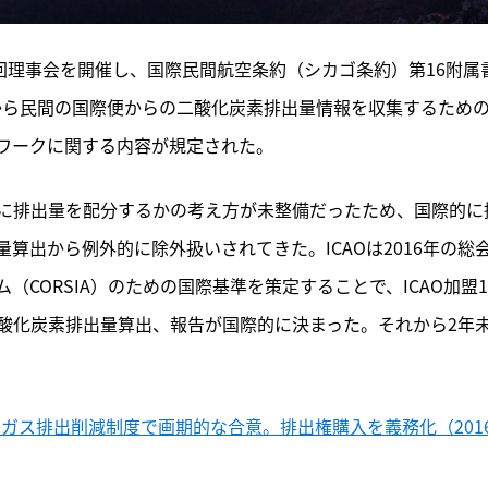
14回理事会を開催し、国際民間航空条約（シカゴ条約）第16附属
月から民間の国際便からの二酸化炭素排出量情報を収集するため
ムワークに関する内容が規定された。
に排出量を配分するかの考え方が未整備だったため、国際的に
算出から例外的に除外扱いされてきた。ICAOは2016年の総
CORSIA）のための国際基準を策定することで、ICAO加盟1
酸化炭素排出量算出、報告が国際的に決まった。それから2年
果ガス排出削減制度で画期的な合意。排出権購入を義務化（201