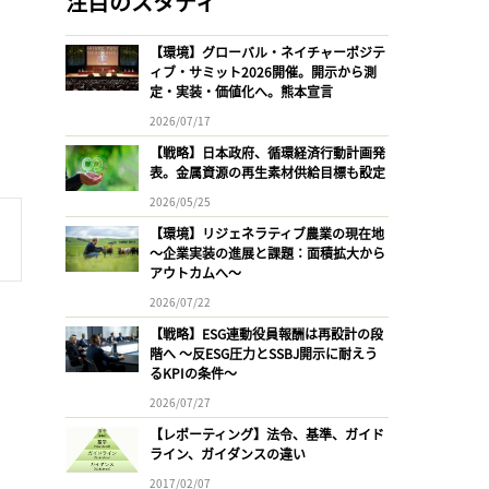
注目のスタディ
【環境】グローバル・ネイチャーポジテ
ィブ・サミット2026開催。開示から測
定・実装・価値化へ。熊本宣言
2026/07/17
【戦略】日本政府、循環経済行動計画発
表。金属資源の再生素材供給目標も設定
2026/05/25
【環境】リジェネラティブ農業の現在地
〜企業実装の進展と課題：面積拡大から
アウトカムへ〜
2026/07/22
【戦略】ESG連動役員報酬は再設計の段
階へ 〜反ESG圧力とSSBJ開示に耐えう
るKPIの条件〜
2026/07/27
【レポーティング】法令、基準、ガイド
ライン、ガイダンスの違い
2017/02/07