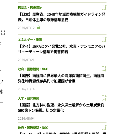
医薬品・医療福祉
【日本】厚労省、2040年地域医療構想ガイドライン発
表。自治体主導の態勢構築急務
2026/07/12
排出
エネルギー・資源
社
【タイ】JERAとタイ発電公社、水素・アンモニアのバ
リューチェーン構築で覚書締結
2026/07/21
政府・国際機関・NGO
ン
【国際】南極海に世界最大の海洋保護区誕生。南極海
い
洋生物資源保存条約で加盟国が合意
2016/11/16
性
大学・研究機関
ー
【国際】北方林の樹冠、永久凍土融解から土壌炭素約
590億トン保護。初の定量化
2026/08/04
政府・国際機関・NGO