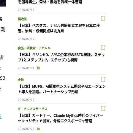
を湿地再生。森林・農地を流域一体管理
2026/07/15
書
製造業
【日本】ベスタス、ナセル最終組立工程を日本に移
の測
管。治具・設備拠点は北九州
2026/07/12
食品・消費財・アパレル
【日本】キリンHD、APAC企業初のSBTN検証。ステッ
排
プ1とステップ2で。ステップ3も視野
会
2026/08/01
92
金融
【日本】MUFG、AI駆動型システム開発やAIエージェン
未
ト導入を加速。パートナーシップ形成
2026/07/12
IT・ビジネスサービス
6
【日本】ガートナー、Claude Mythos時代のサイバー
セキュリティで提言。脅威エクスポージャ管理
2026/07/25