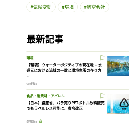
気候変動
環境
航空会社
最新記事
環境
【環境】ウォーターポジティブの現在地 ～水
還元における流域の一致と環境主張の在り方
～
9時間前
食品・消費財・アパレル
【日本】経産省、バラ売りPETボトル飲料販売
でもラベルレス可能に。省令改正
9時間前