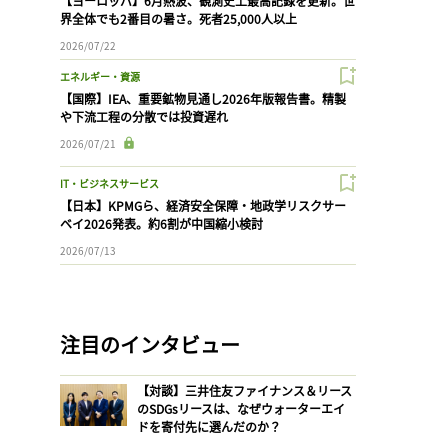
【ヨーロッパ】6月熱波、観測史上最高記録を更新。世
界全体でも2番目の暑さ。死者25,000人以上
2026/07/22
エネルギー・資源
【国際】IEA、重要鉱物見通し2026年版報告書。精製
や下流工程の分散では投資遅れ
2026/07/21
IT・ビジネスサービス
【日本】KPMGら、経済安全保障・地政学リスクサー
ベイ2026発表。約6割が中国縮小検討
2026/07/13
注目のインタビュー
【対談】三井住友ファイナンス＆リース
のSDGsリースは、なぜウォーターエイ
ドを寄付先に選んだのか？