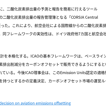
に、二酸化炭素排出量の予測と報告を簡易に行えるツール
二酸化炭素排出量の報告管理簿となる「CORSIA Central 
合意に至った。これにより、航空会社による国際線からの二酸化炭素
。同フレームワークの実効性は、ドイツ政府他7カ国と航空会
設計を本格化する。ICAOの基本フレームワークは、ベースライ
素排出削減分をカーボンオフセットで販売できるようにすると
れている。今後ICAO理事会は、このEmission Units認定の適格
を持つとするかの定義決定、カーボンオフセット市場の運営ル
ecision on aviation emissions offsetting