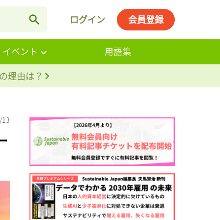
ログイン
会員登録
・イベント
用語集
。その理由は？
/13
ー