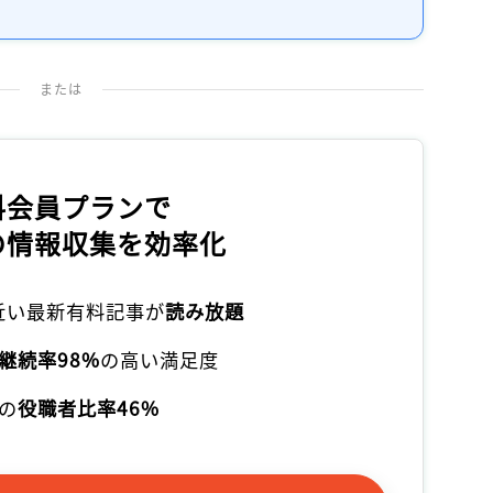
記事をお気に入りに保存するには
ログインが必要です
または
ログイン
会員登録
料会員プランで
の情報収集を効率化
本近い最新有料記事が
読み放題
継続率98%
の高い満足度
の
役職者比率46%