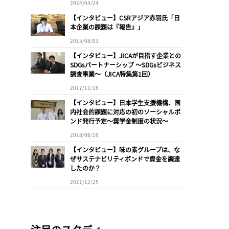
2024/04/24
【インタビュー】CSRアジア赤羽氏「日
本企業の課題は『報告』」
2015/08/03
【インタビュー】JICAが目指す企業との
SDGsパートナーシップ 〜SDGsビジネス
調査事業〜（JICA特集第1回）
2017/11/16
【インタビュー】日本学生支援機構、国
内社会的課題に対応の初のソーシャルボ
ンド発行予定〜奨学金制度の状況〜
2018/08/16
【インタビュー】味の素グループは、な
ぜサステナビリティボンドで資金を調達
したのか？
2021/12/25