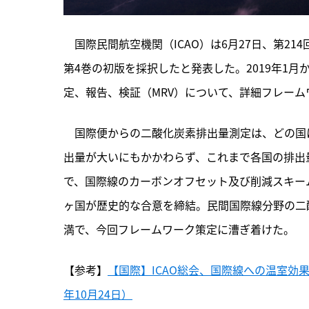
　国際民間航空機関（ICAO）は6月27日、第2
第4巻の初版を採択したと発表した。2019年1
定、報告、検証（MRV）について、詳細フレー
　国際便からの二酸化炭素排出量測定は、どの国
出量が大いにもかかわらず、これまで各国の排出量
で、国際線のカーボンオフセット及び削減スキーム（
ヶ国が歴史的な合意を締結。民間国際線分野の二
満で、今回フレームワーク策定に漕ぎ着けた。
【参考】
【国際】ICAO総会、国際線への温室効
年10月24日）