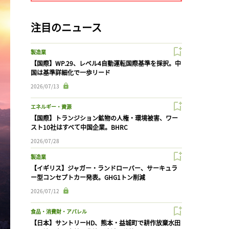
注目のニュース
製造業
【国際】WP.29、レベル4自動運転国際基準を採択。中
国は基準詳細化で一歩リード
2026/07/13
エネルギー・資源
【国際】トランジション鉱物の人権・環境被害、ワー
スト10社はすべて中国企業。BHRC
2026/07/28
製造業
【イギリス】ジャガー・ランドローバー、サーキュラ
ー型コンセプトカー発表。GHG1トン削減
2026/07/12
食品・消費財・アパレル
【日本】サントリーHD、熊本・益城町で耕作放棄水田