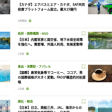
【カナダ】エアバスとエア・カナダ、SAF共同
投資プラットフォーム設立。最大15億円
2時間前
政府・国際機関・NGO
【日本】内閣官房と国交省、地下水保全政策
を強化へ。需要増、外国人利用、気候変動等
1日前
食品・消費財・アパレル
【国際】異常気象等でコーヒー、ココア、茶
の国際価格が大きく変動。FAOが構造的対処提
唱
1日前
商社・物流
【日本】日立、商船三井、JAL、海洋からの