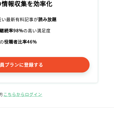
の情報収集を効率化
記事をお気に入りに保存するには
ログインが必要です
本近い最新有料記事が
読み放題
ログイン
会員登録
継続率98%
の高い満足度
の
役職者比率46%
員プランに登録する
方
こちらからログイン