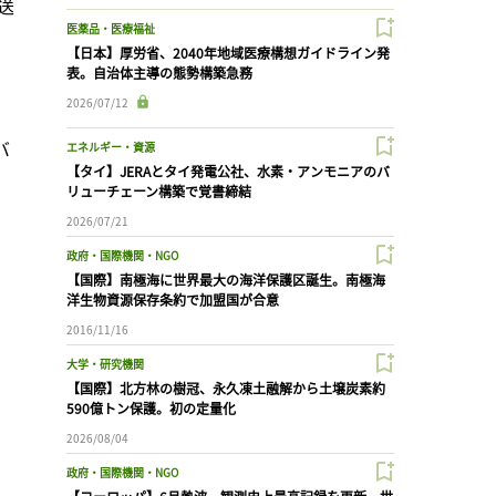
送
医薬品・医療福祉
【日本】厚労省、2040年地域医療構想ガイドライン発
表。自治体主導の態勢構築急務
2026/07/12
バ
エネルギー・資源
【タイ】JERAとタイ発電公社、水素・アンモニアのバ
リューチェーン構築で覚書締結
2026/07/21
政府・国際機関・NGO
【国際】南極海に世界最大の海洋保護区誕生。南極海
洋生物資源保存条約で加盟国が合意
2016/11/16
大学・研究機関
【国際】北方林の樹冠、永久凍土融解から土壌炭素約
590億トン保護。初の定量化
2026/08/04
政府・国際機関・NGO