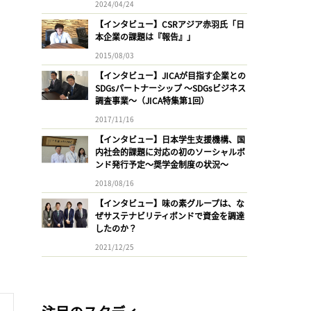
2024/04/24
【インタビュー】CSRアジア赤羽氏「日
本企業の課題は『報告』」
2015/08/03
【インタビュー】JICAが目指す企業との
SDGsパートナーシップ 〜SDGsビジネス
調査事業〜（JICA特集第1回）
2017/11/16
【インタビュー】日本学生支援機構、国
内社会的課題に対応の初のソーシャルボ
ンド発行予定〜奨学金制度の状況〜
2018/08/16
【インタビュー】味の素グループは、な
ぜサステナビリティボンドで資金を調達
したのか？
2021/12/25