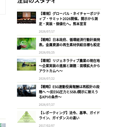
注目のスタディ
【環境】グローバル・ネイチャーポジテ
ィブ・サミット2026開催。開示から測
定・実装・価値化へ。熊本宣言
2026/07/17
【戦略】日本政府、循環経済行動計画発
表。金属資源の再生素材供給目標も設定
2026/05/25
【環境】リジェネラティブ農業の現在地
〜企業実装の進展と課題：面積拡大から
アウトカムへ〜
2026/07/22
【戦略】ESG連動役員報酬は再設計の段
階へ 〜反ESG圧力とSSBJ開示に耐えう
るKPIの条件〜
2026/07/27
【レポーティング】法令、基準、ガイド
ライン、ガイダンスの違い
2017/02/07