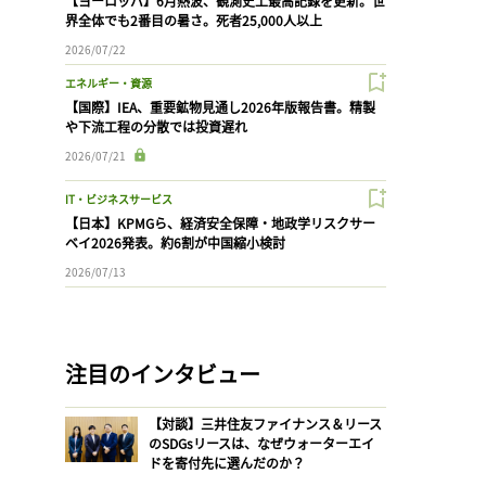
【ヨーロッパ】6月熱波、観測史上最高記録を更新。世
界全体でも2番目の暑さ。死者25,000人以上
2026/07/22
エネルギー・資源
【国際】IEA、重要鉱物見通し2026年版報告書。精製
や下流工程の分散では投資遅れ
2026/07/21
IT・ビジネスサービス
【日本】KPMGら、経済安全保障・地政学リスクサー
ベイ2026発表。約6割が中国縮小検討
2026/07/13
注目のインタビュー
【対談】三井住友ファイナンス＆リース
のSDGsリースは、なぜウォーターエイ
ドを寄付先に選んだのか？