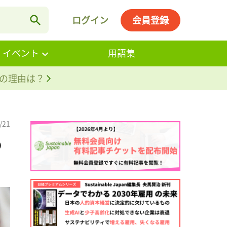
ログイン
会員登録
・イベント
用語集
。その理由は？
/21
の