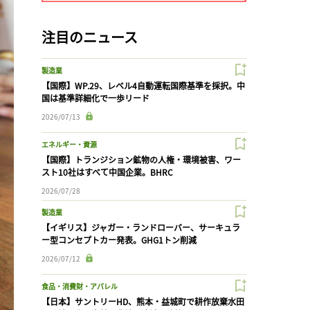
注目のニュース
製造業
【国際】WP.29、レベル4自動運転国際基準を採択。中
国は基準詳細化で一歩リード
2026/07/13
エネルギー・資源
【国際】トランジション鉱物の人権・環境被害、ワー
スト10社はすべて中国企業。BHRC
2026/07/28
製造業
【イギリス】ジャガー・ランドローバー、サーキュラ
ー型コンセプトカー発表。GHG1トン削減
2026/07/12
食品・消費財・アパレル
【日本】サントリーHD、熊本・益城町で耕作放棄水田