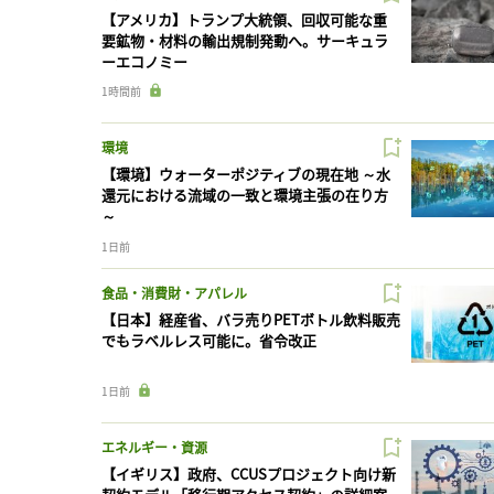
【アメリカ】トランプ大統領、回収可能な重
要鉱物・材料の輸出規制発動へ。サーキュラ
ーエコノミー
1時間前
環境
【環境】ウォーターポジティブの現在地 ～水
還元における流域の一致と環境主張の在り方
～
1日前
食品・消費財・アパレル
【日本】経産省、バラ売りPETボトル飲料販売
でもラベルレス可能に。省令改正
1日前
エネルギー・資源
【イギリス】政府、CCUSプロジェクト向け新