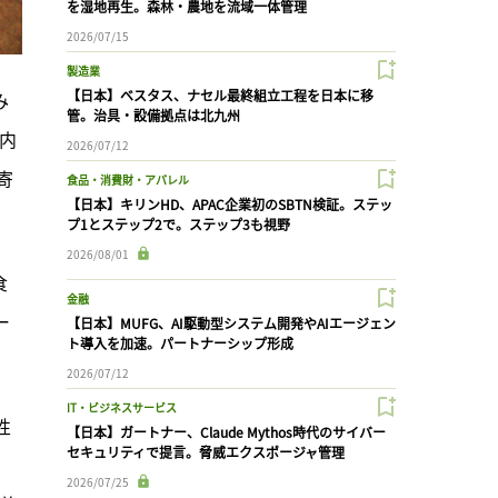
を湿地再生。森林・農地を流域一体管理
2026/07/15
製造業
【日本】ベスタス、ナセル最終組立工程を日本に移
み
管。治具・設備拠点は北九州
内
2026/07/12
寄
食品・消費財・アパレル
【日本】キリンHD、APAC企業初のSBTN検証。ステッ
プ1とステップ2で。ステップ3も視野
2026/08/01
食
金融
ー
【日本】MUFG、AI駆動型システム開発やAIエージェン
ト導入を加速。パートナーシップ形成
2026/07/12
IT・ビジネスサービス
性
【日本】ガートナー、Claude Mythos時代のサイバー
セキュリティで提言。脅威エクスポージャ管理
」
2026/07/25