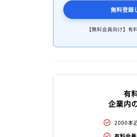
無料登録
【無料会員向け】有
有
企業内
2000
有料会員