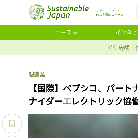
サステナビリティ・
ESG金融のニュース
ニュース
インタビ
時価総額上位
製造業
【国際】ペプシコ、パート
ナイダーエレクトリック協