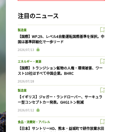
注目のニュース
製造業
【国際】WP.29、レベル4自動運転国際基準を採択。中
国は基準詳細化で一歩リード
2026/07/13
エネルギー・資源
【国際】トランジション鉱物の人権・環境被害、ワー
スト10社はすべて中国企業。BHRC
2026/07/28
製造業
【イギリス】ジャガー・ランドローバー、サーキュラ
ー型コンセプトカー発表。GHG1トン削減
2026/07/12
食品・消費財・アパレル
【日本】サントリーHD、熊本・益城町で耕作放棄水田