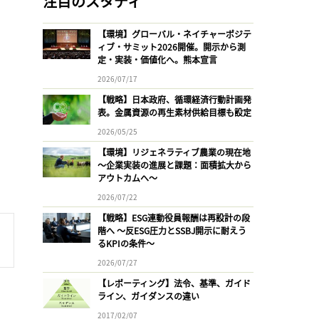
注目のスタディ
【環境】グローバル・ネイチャーポジテ
ィブ・サミット2026開催。開示から測
定・実装・価値化へ。熊本宣言
2026/07/17
【戦略】日本政府、循環経済行動計画発
表。金属資源の再生素材供給目標も設定
2026/05/25
【環境】リジェネラティブ農業の現在地
〜企業実装の進展と課題：面積拡大から
アウトカムへ〜
2026/07/22
【戦略】ESG連動役員報酬は再設計の段
階へ 〜反ESG圧力とSSBJ開示に耐えう
るKPIの条件〜
2026/07/27
【レポーティング】法令、基準、ガイド
ライン、ガイダンスの違い
2017/02/07