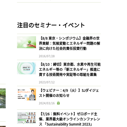
注目のセミナー・イベント
【8/8 東京・シンポジウム】金融界の世
界貢献：気候変動とエネルギー問題の解
決に向けた社会的責任投資行動
2016/07/28
【8/10：締切】東京都、水素や再生可能
エネルギー等の「新エネルギー」推進に
資する技術開発や実証等の取組を募集
2023/07/12
【ウェビナー：4/9（火）】SJダイジェ
スト開催のお知らせ
2024/03/16
【7/26：無料イベント】ゼロボード主
催、業界最大級オンラインカンファレン
ス 「Sustainability Summit 2023」