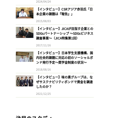
2024/04/24
【インタビュー】CSRアジア赤羽氏「日
本企業の課題は『報告』」
2015/08/03
【インタビュー】JICAが目指す企業との
SDGsパートナーシップ 〜SDGsビジネス
調査事業〜（JICA特集第1回）
2017/11/16
【インタビュー】日本学生支援機構、国
内社会的課題に対応の初のソーシャルボ
ンド発行予定〜奨学金制度の状況〜
2018/08/16
【インタビュー】味の素グループは、な
ぜサステナビリティボンドで資金を調達
したのか？
2021/12/25