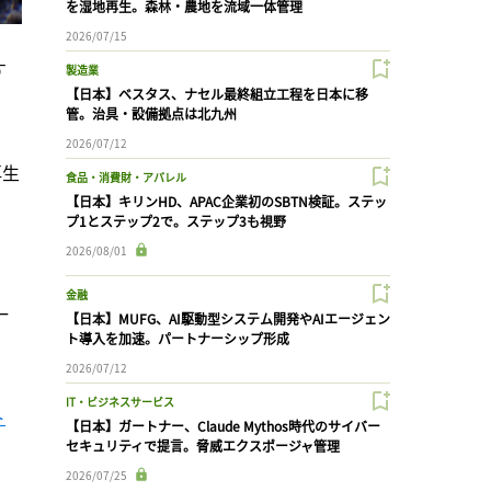
を湿地再生。森林・農地を流域一体管理
2026/07/15
す
製造業
【日本】ベスタス、ナセル最終組立工程を日本に移
管。治具・設備拠点は北九州
2026/07/12
再生
食品・消費財・アパレル
【日本】キリンHD、APAC企業初のSBTN検証。ステッ
プ1とステップ2で。ステップ3も視野
2026/08/01
」
金融
一
【日本】MUFG、AI駆動型システム開発やAIエージェン
ト導入を加速。パートナーシップ形成
2026/07/12
IT・ビジネスサービス
ト
【日本】ガートナー、Claude Mythos時代のサイバー
セキュリティで提言。脅威エクスポージャ管理
2026/07/25