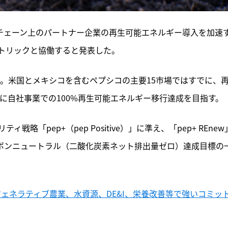
ーチェーン上のパートナー企業の再生可能エネルギー導入を加速
トリックと協働すると発表した。
定。米国とメキシコを含むペプシコの主要15市場ではすでに、
でに自社事業での100%再生可能エネルギー移行達成を目指す。
「pep+（pep Positive）」に準え、「pep+ REnew
ーボンニュートラル（二酸化炭素ネット排出量ゼロ）達成目標の
ジェネラティブ農業、水資源、DE&I、栄養改善等で強いコミッ