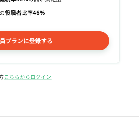
の
役職者比率46%
員プランに登録する
方
こちらからログイン