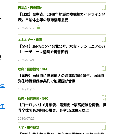
医薬品・医療福祉
【日本】厚労省、2040年地域医療構想ガイドライン発
ー
表。自治体主導の態勢構築急務
2026/07/12
エネルギー・資源
、
【タイ】JERAとタイ発電公社、水素・アンモニアのバ
リューチェーン構築で覚書締結
援
2026/07/21
政府・国際機関・NGO
【国際】南極海に世界最大の海洋保護区誕生。南極海
洋生物資源保存条約で加盟国が合意
欧豪
2016/11/16
政府・国際機関・NGO
1年
【ヨーロッパ】6月熱波、観測史上最高記録を更新。世
界全体でも2番目の暑さ。死者25,000人以上
2026/07/22
大学・研究機関