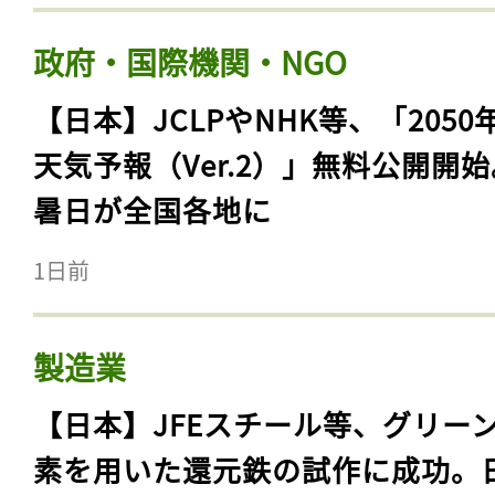
政府・国際機関・NGO
【日本】JCLPやNHK等、「2050
天気予報（Ver.2）」無料公開開
暑日が全国各地に
1日前
製造業
【日本】JFEスチール等、グリー
素を用いた還元鉄の試作に成功。