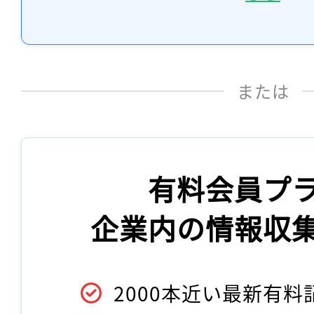
または
有料会員プ
企業内の情報収
2000本近い最新有料