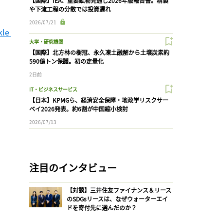
【国際】IEA、重要鉱物見通し2026年版報告書。精製
や下流工程の分散では投資遅れ
2026/07/21
le 
大学・研究機関
【国際】北方林の樹冠、永久凍土融解から土壌炭素約
590億トン保護。初の定量化
2日前
IT・ビジネスサービス
【日本】KPMGら、経済安全保障・地政学リスクサー
ベイ2026発表。約6割が中国縮小検討
2026/07/13
注目のインタビュー
【対談】三井住友ファイナンス＆リース
のSDGsリースは、なぜウォーターエイ
ドを寄付先に選んだのか？