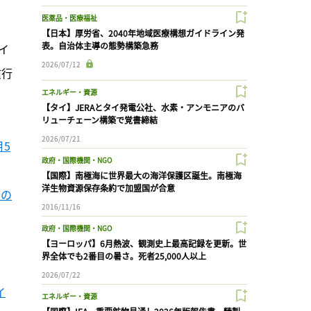
医薬品・医療福祉
【日本】厚労省、2040年地域医療構想ガイドライン発
表。自治体主導の態勢構築急務
イ
2026/07/12
慣行
エネルギー・資源
【タイ】JERAとタイ発電公社、水素・アンモニアのバ
リューチェーン構築で覚書締結
2026/07/21
5
政府・国際機関・NGO
【国際】南極海に世界最大の海洋保護区誕生。南極海
洋生物資源保存条約で加盟国が合意
との
2016/11/16
政府・国際機関・NGO
【ヨーロッパ】6月熱波、観測史上最高記録を更新。世
界全体でも2番目の暑さ。死者25,000人以上
2026/07/22
イ
エネルギー・資源