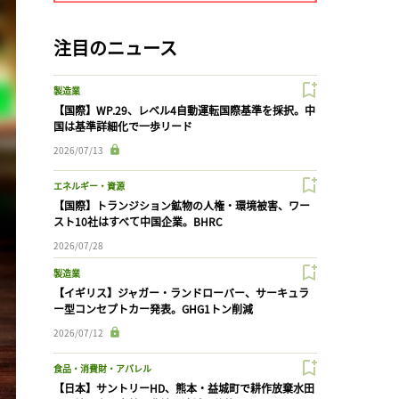
注目のニュース
製造業
【国際】WP.29、レベル4自動運転国際基準を採択。中
国は基準詳細化で一歩リード
2026/07/13
エネルギー・資源
【国際】トランジション鉱物の人権・環境被害、ワー
スト10社はすべて中国企業。BHRC
2026/07/28
製造業
【イギリス】ジャガー・ランドローバー、サーキュラ
ー型コンセプトカー発表。GHG1トン削減
2026/07/12
食品・消費財・アパレル
【日本】サントリーHD、熊本・益城町で耕作放棄水田