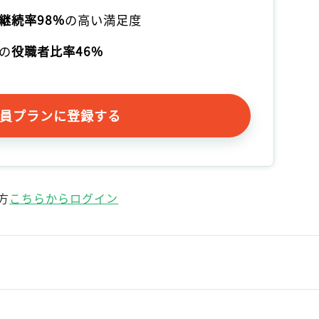
継続率98%
の高い満足度
の
役職者比率46%
員プランに登録する
方
こちらからログイン