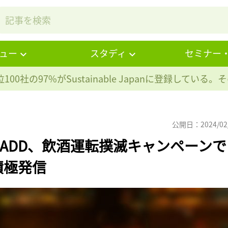
ュー
スタディ
セミナー
100社の97%が
Sustainable Japanに登録している
公開日：2024/02
ADD、飲酒運転撲滅キャンペーンで
積極発信