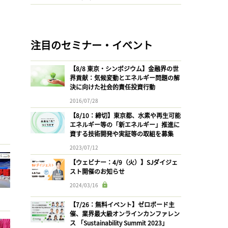
注目のセミナー・イベント
【8/8 東京・シンポジウム】金融界の世
界貢献：気候変動とエネルギー問題の解
決に向けた社会的責任投資行動
2016/07/28
【8/10：締切】東京都、水素や再生可能
エネルギー等の「新エネルギー」推進に
資する技術開発や実証等の取組を募集
2023/07/12
【ウェビナー：4/9（火）】SJダイジェ
スト開催のお知らせ
2024/03/16
【7/26：無料イベント】ゼロボード主
催、業界最大級オンラインカンファレン
ス 「Sustainability Summit 2023」