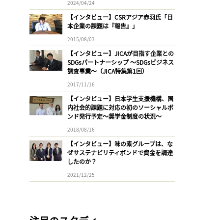
2024/04/24
【インタビュー】CSRアジア赤羽氏「日
本企業の課題は『報告』」
2015/08/03
【インタビュー】JICAが目指す企業との
SDGsパートナーシップ 〜SDGsビジネス
調査事業〜（JICA特集第1回）
2017/11/16
【インタビュー】日本学生支援機構、国
内社会的課題に対応の初のソーシャルボ
ンド発行予定〜奨学金制度の状況〜
2018/08/16
【インタビュー】味の素グループは、な
ぜサステナビリティボンドで資金を調達
したのか？
2021/12/25