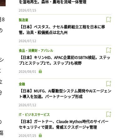
を湿地再生。森林・農地を流域一体管理
2026/07/15
月8
製造業
【日本】ベスタス、ナセル最終組立工程を日本に移
の
管。治具・設備拠点は北九州
2026/07/12
食品・消費財・アパレル
【日本】キリンHD、APAC企業初のSBTN検証。ステッ
シ
プ1とステップ2で。ステップ3も視野
に
2026/08/01
立
金融
【日本】MUFG、AI駆動型システム開発やAIエージェン
分
ト導入を加速。パートナーシップ形成
2026/07/12
IT・ビジネスサービス
の
【日本】ガートナー、Claude Mythos時代のサイバー
セキュリティで提言。脅威エクスポージャ管理
傷
2026/07/25