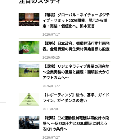
注目のスタディ
【環境】グローバル・ネイチャーポジテ
ィブ・サミット2026開催。開示から測
定・実装・価値化へ。熊本宣言
2026/07/17
【戦略】日本政府、循環経済行動計画発
表。金属資源の再生素材供給目標も設定
2026/05/25
【環境】リジェネラティブ農業の現在地
〜企業実装の進展と課題：面積拡大から
アウトカムへ〜
2026/07/22
【レポーティング】法令、基準、ガイド
ライン、ガイダンスの違い
2017/02/07
【戦略】ESG連動役員報酬は再設計の段
階へ 〜反ESG圧力とSSBJ開示に耐えう
るKPIの条件〜
2026/07/27