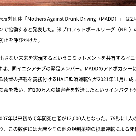
others Against Drunk Driving（MADD）」 は2
ンで協働すると発表した。米プロフットボールリーグ（NFL）
防止を呼びかけた。
出さない未来を実現するというコミットメントを共有するイニ
オは、同イニシアチブの発足メンバー。MADDのアドボカシー
置の搭載を義務付けるHALT飲酒運転法が2021年11月に成
人の命を救い、約100万人の被害者を救済したというインパクト
07年以来初めて年間死亡者が13,000人となった。79秒に1人
り、この数値には大麻やその他の規制薬物の摂取運転による死