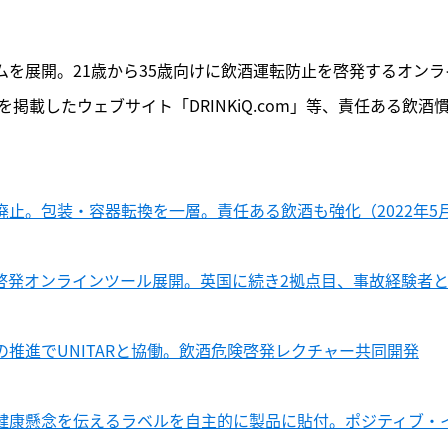
を展開。21歳から35歳向けに飲酒運転防止を啓発するオンラ
健康情報を掲載したウェブサイト「DRINKiQ.com」等、責任ある飲酒
止。包装・容器転換を一層。責任ある飲酒も強化（2022年5月
啓発オンラインツール展開。英国に続き2拠点目、事故経験者
推進でUNITARと協働。飲酒危険啓発レクチャー共同開発
健康懸念を伝えるラベルを自主的に製品に貼付。ポジティブ・