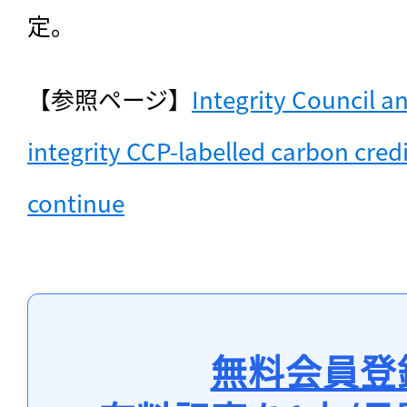
定。
【参照ページ】
Integrity Council a
integrity CCP-labelled carbon credi
continue
無料会員登