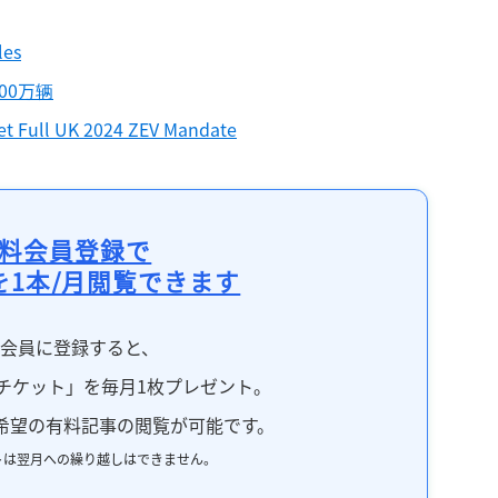
記事をお気に入りに保存するには
ログインが必要です
les
00万辆
ログイン
会員登録
et Full UK 2024 ZEV Mandate
料会員登録で
を1本/月閲覧できます
料会員に登録すると、
チケット」を毎月1枚プレゼント。
希望の有料記事の閲覧が可能です。
トは翌月への繰り越しはできません。