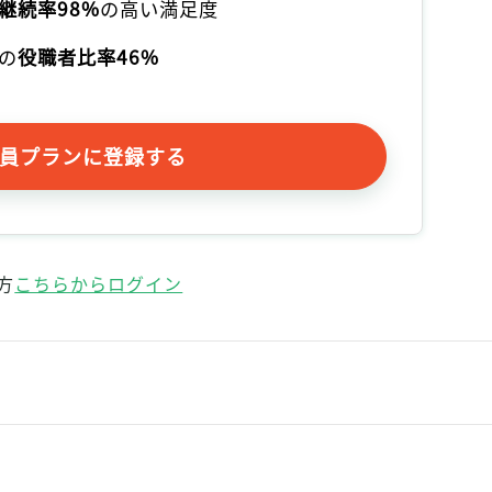
継続率98%
の高い満足度
の
役職者比率46%
員プランに登録する
方
こちらからログイン