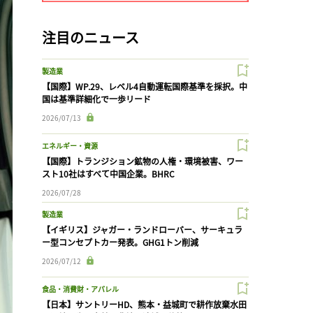
注目のニュース
製造業
【国際】WP.29、レベル4自動運転国際基準を採択。中
国は基準詳細化で一歩リード
2026/07/13
エネルギー・資源
【国際】トランジション鉱物の人権・環境被害、ワー
スト10社はすべて中国企業。BHRC
2026/07/28
製造業
【イギリス】ジャガー・ランドローバー、サーキュラ
ー型コンセプトカー発表。GHG1トン削減
2026/07/12
食品・消費財・アパレル
【日本】サントリーHD、熊本・益城町で耕作放棄水田