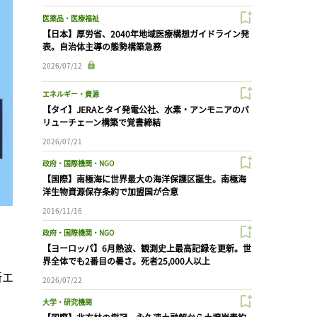
医薬品・医療福祉
【日本】厚労省、2040年地域医療構想ガイドライン発
表。自治体主導の態勢構築急務
2026/07/12
エネルギー・資源
【タイ】JERAとタイ発電公社、水素・アンモニアのバ
リューチェーン構築で覚書締結
2026/07/21
政府・国際機関・NGO
【国際】南極海に世界最大の海洋保護区誕生。南極海
洋生物資源保存条約で加盟国が合意
2016/11/16
政府・国際機関・NGO
【ヨーロッパ】6月熱波、観測史上最高記録を更新。世
界全体でも2番目の暑さ。死者25,000人以上
新エ
2026/07/22
大学・研究機関