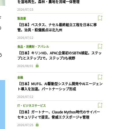
を湿地再生。森林・農地を流域一体管理
2026/07/15
ド
製造業
【日本】ベスタス、ナセル最終組立工程を日本に移
の
管。治具・設備拠点は北九州
2026/07/12
食品・消費財・アパレル
【日本】キリンHD、APAC企業初のSBTN検証。ステッ
う
プ1とステップ2で。ステップ3も視野
2026/08/01
金融
【日本】MUFG、AI駆動型システム開発やAIエージェン
ト導入を加速。パートナーシップ形成
2026/07/12
IT・ビジネスサービス
【日本】ガートナー、Claude Mythos時代のサイバー
セキュリティで提言。脅威エクスポージャ管理
2026/07/25