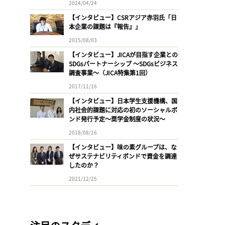
2024/04/24
【インタビュー】CSRアジア赤羽氏「日
本企業の課題は『報告』」
2015/08/03
【インタビュー】JICAが目指す企業との
SDGsパートナーシップ 〜SDGsビジネス
調査事業〜（JICA特集第1回）
2017/11/16
【インタビュー】日本学生支援機構、国
内社会的課題に対応の初のソーシャルボ
ンド発行予定〜奨学金制度の状況〜
2018/08/16
【インタビュー】味の素グループは、な
ぜサステナビリティボンドで資金を調達
したのか？
2021/12/25