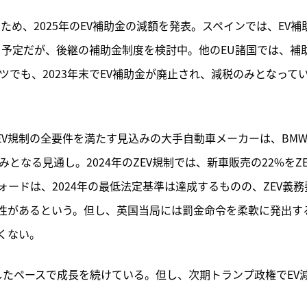
め、2025年のEV補助金の減額を発表。スペインでは、EV補
終了する予定だが、後継の補助金制度を検討中。他のEU諸国では、補
ツでも、2023年末でEV補助金が廃止され、減税のみとなって
ZEV規制の全要件を満たす見込みの大手自動車メーカーは、BM
みとなる見通し。2024年のZEV規制では、新車販売の22%をZE
ードは、2024年の最低法定基準は達成するものの、ZEV義務
性があるという。但し、英国当局には罰金命令を柔軟に発出す
くない。
したペースで成長を続けている。但し、次期トランプ政権でEV