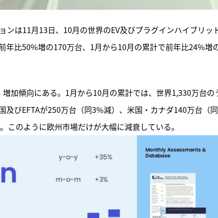
ンは11月13日、10月の世界のEV及びプラグインハイブリッ
年比50%増の170万台、1月から10月の累計で前年比24%増
増加傾向にある。1月から10月の累計では、世界1,330万台の
国及びEFTAが250万台（同3%減）、米国・カナダ140万台（同