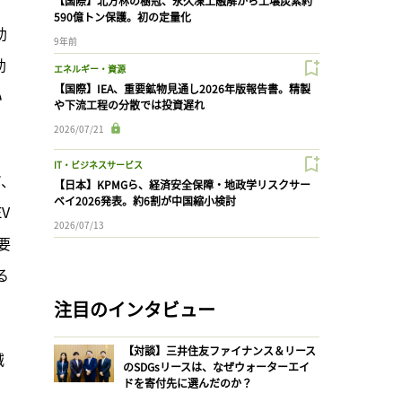
【国際】北方林の樹冠、永久凍土融解から土壌炭素約
590億トン保護。初の定量化
助
9年前
助
エネルギー・資源
【国際】IEA、重要鉱物見通し2026年版報告書。精製
い
や下流工程の分散では投資遅れ
2026/07/21
IT・ビジネスサービス
W、
【日本】KPMGら、経済安全保障・地政学リスクサー
ベイ2026発表。約6割が中国縮小検討
V
2026/07/13
要
る
注目のインタビュー
【対談】三井住友ファイナンス＆リース
減
のSDGsリースは、なぜウォーターエイ
ドを寄付先に選んだのか？