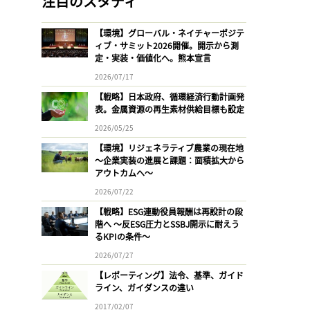
注目のスタディ
【環境】グローバル・ネイチャーポジテ
ィブ・サミット2026開催。開示から測
定・実装・価値化へ。熊本宣言
2026/07/17
【戦略】日本政府、循環経済行動計画発
表。金属資源の再生素材供給目標も設定
2026/05/25
【環境】リジェネラティブ農業の現在地
〜企業実装の進展と課題：面積拡大から
アウトカムへ〜
2026/07/22
【戦略】ESG連動役員報酬は再設計の段
階へ 〜反ESG圧力とSSBJ開示に耐えう
るKPIの条件〜
2026/07/27
【レポーティング】法令、基準、ガイド
ライン、ガイダンスの違い
2017/02/07