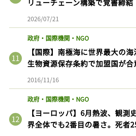
リューチェーン構築で覚書締結
2026/07/21
政府・国際機関・NGO
【国際】南極海に世界最大の海
生物資源保存条約で加盟国が合
2016/11/16
記事をお気に入りに
政府・国際機関・NGO
ログインが必
【ヨーロッパ】6月熱波、観測
界全体でも2番目の暑さ。死者25