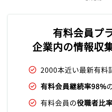
有料会員プ
企業内の情報収
2000本近い最新有料
有料会員継続率98%
有料会員の
役職者比率