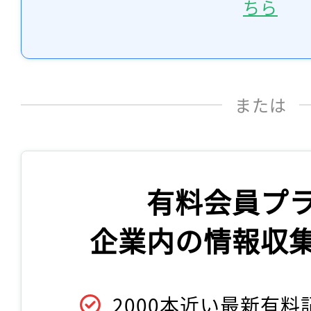
ちら
または
有料会員プ
企業内の情報収
2000本近い最新有料