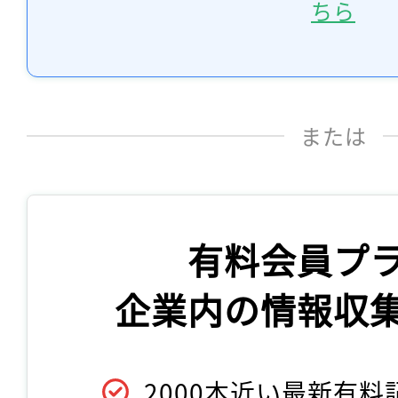
ちら
または
有料会員プ
企業内の情報収
2000本近い最新有料