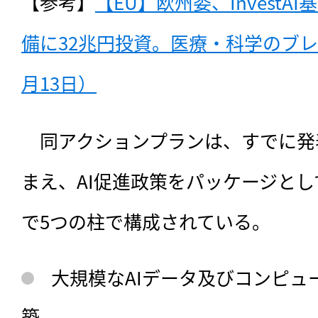
【参考】
【EU】欧州委、InvestA
備に32兆円投資。医療・科学のブレイ
月13日）
　同アクションプランは、
すでに発
まえ、AI促進政策をパッケージと
で5つの柱で構成されている。
大規模なAIデータ及びコンピュ
築