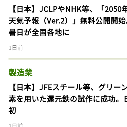
【日本】JCLPやNHK等、「2050
天気予報（Ver.2）」無料公開開
暑日が全国各地に
1日前
製造業
【日本】JFEスチール等、グリー
素を用いた還元鉄の試作に成功。
初
1日前