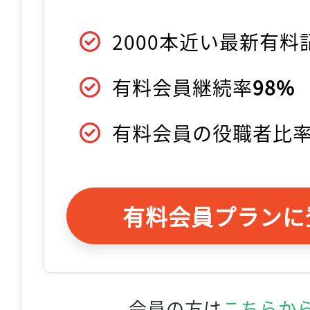
2000本近い最新有
有料会員継続率
98%
有料会員の役職者比
有料会員プランに
会員の方は
こちらか