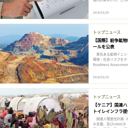
記事をお気に入りに保存するには
ログインが必要です
2018/03/29
ログイン
会員登録
トップニュース
【国際】紛争鉱物
ールを公表
責任ある鉱物イニシアチ
環境・社会リスクをチ
Readiness Assessmen
2018/03/19
トップニュース
【ケニア】国連ハ
トイレインフラ提
国連人間居住計画（UN-
の支援、及びUNHC