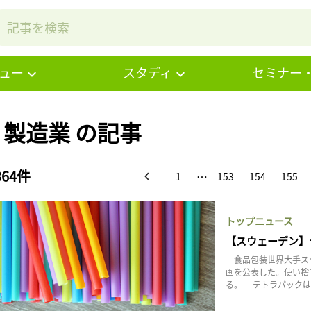
ュー
スタディ
セミナー
# 製造業 の記事
364件
…
1
153
154
155
トップニュース
【スウェーデン】
食品包装世界大手スウ
画を公表した。使い捨
る。 テトラパックはこ