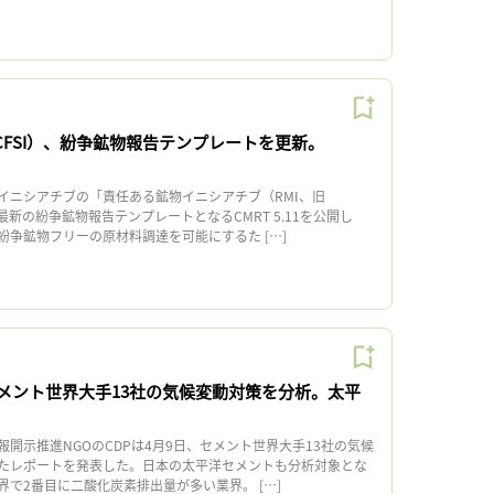
CFSI）、紛争鉱物報告テンプレートを更新。
ニシアチブの「責任ある鉱物イニシアチブ（RMI、旧
、最新の紛争鉱物報告テンプレートとなるCMRT 5.11を公開し
紛争鉱物フリーの原材料調達を可能にするた […]
セメント世界大手13社の気候変動対策を分析。太平
開示推進NGOのCDPは4月9日、セメント世界大手13社の気候
たレポートを発表した。日本の太平洋セメントも分析対象とな
で2番目に二酸化炭素排出量が多い業界。 […]