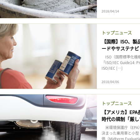
2018/04/14
トップニュース
【国際】ISO、製品
ードやサステナビ
ISO（国際標準化機
「ISO/IEC Guide14:
ISO/IEC […]
2018/04/06
トップニュース
【アメリカ】EP
時代の規制「厳し
米環境保護庁（EPA
決まった乗用車と小型ト
価（Midterm Evalua