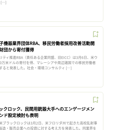
[…]
子機器業界団体RBA、移民労働者採用改善活動開
財団から寄付獲得
ティ推進RBA（責任ある企業同盟、旧EICC）は3月6日、米ウ
00万米ドルの寄付を得、マレーシアや周辺諸国での移民労働者
すると発表した。社会・環境コンサルティ […]
ックロック、民間用銃器大手へのエンゲージメン
ンド設定検討も表明
ブラックロックは3月2日、米フロリダ州で起きた高校乱射事
製造・販売企業への投資に対する考え方を発表した。同業界を