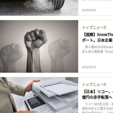
2018/04/06
トップニュース
【国際】KnowT
ポート。日本企業
英人権NGOのKnow
まとめた報告書「Eradicatin
2018/03/29
トップニュース
【日本】リコー、
億円の赤字転落へ
リコーは3月23日、
損失の計上に関するお
億円の黒字から、1,7