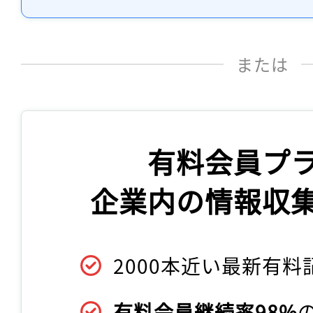
または
有料会員プ
企業内の情報収
2000本近い最新有料
有料会員継続率98%