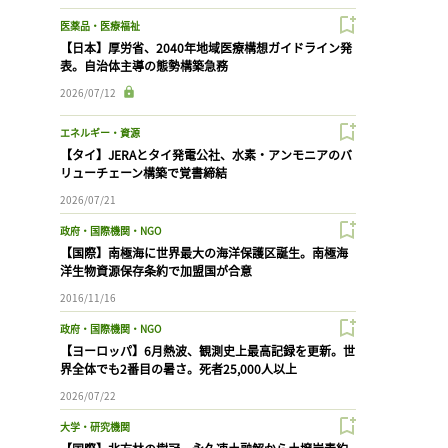
医薬品・医療福祉
【日本】厚労省、2040年地域医療構想ガイドライン発
表。自治体主導の態勢構築急務
2026/07/12
エネルギー・資源
【タイ】JERAとタイ発電公社、水素・アンモニアのバ
リューチェーン構築で覚書締結
2026/07/21
政府・国際機関・NGO
【国際】南極海に世界最大の海洋保護区誕生。南極海
洋生物資源保存条約で加盟国が合意
2016/11/16
政府・国際機関・NGO
【ヨーロッパ】6月熱波、観測史上最高記録を更新。世
界全体でも2番目の暑さ。死者25,000人以上
2026/07/22
大学・研究機関