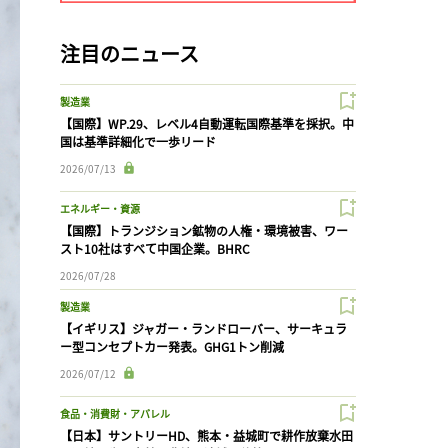
注目のニュース
製造業
【国際】WP.29、レベル4自動運転国際基準を採択。中
国は基準詳細化で一歩リード
2026/07/13
エネルギー・資源
【国際】トランジション鉱物の人権・環境被害、ワー
スト10社はすべて中国企業。BHRC
2026/07/28
製造業
【イギリス】ジャガー・ランドローバー、サーキュラ
ー型コンセプトカー発表。GHG1トン削減
2026/07/12
食品・消費財・アパレル
【日本】サントリーHD、熊本・益城町で耕作放棄水田