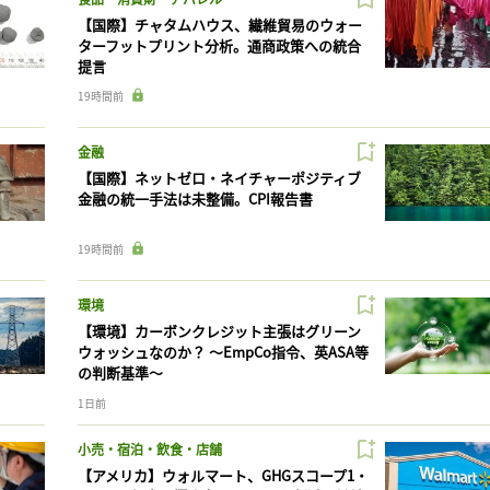
【国際】チャタムハウス、繊維貿易のウォー
ターフットプリント分析。通商政策への統合
提言
19時間前
金融
【国際】ネットゼロ・ネイチャーポジティブ
金融の統一手法は未整備。CPI報告書
19時間前
環境
【環境】カーボンクレジット主張はグリーン
ウォッシュなのか？ 〜EmpCo指令、英ASA等
の判断基準〜
1日前
小売・宿泊・飲食・店舗
【アメリカ】ウォルマート、GHGスコープ1・