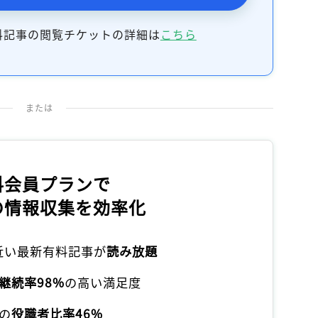
料記事の閲覧チケットの詳細は
こちら
または
料会員プランで
の情報収集を効率化
本近い最新有料記事が
読み放題
継続率98%
の高い満足度
の
役職者比率46%