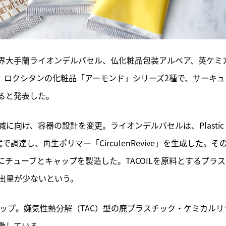
界大手蘭ライオンデルバセル、仏化粧品包装アルベア、英ケミ
3月16日、ロクシタンの化粧品「アーモンド」シリーズ2種で、サーキ
ると発表した。
に向け、容器の設計を変更。ライオンデルバセルは、Plastic 
式で調達し、再生ポリマー「CirculenRevive」を生成した。そ
を原料にチューブとキャップを製造した。TACOILを原料とするプラ
出量が少ないという。
スタートアップ。嫌気性熱分解（TAC）型の廃プラスチック・ケミカルリ
働している。