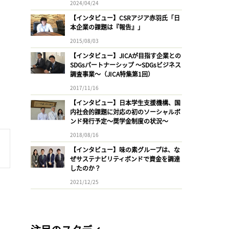
2024/04/24
【インタビュー】CSRアジア赤羽氏「日
本企業の課題は『報告』」
2015/08/03
【インタビュー】JICAが目指す企業との
SDGsパートナーシップ 〜SDGsビジネス
調査事業〜（JICA特集第1回）
2017/11/16
【インタビュー】日本学生支援機構、国
内社会的課題に対応の初のソーシャルボ
ンド発行予定〜奨学金制度の状況〜
2018/08/16
【インタビュー】味の素グループは、な
ぜサステナビリティボンドで資金を調達
したのか？
2021/12/25