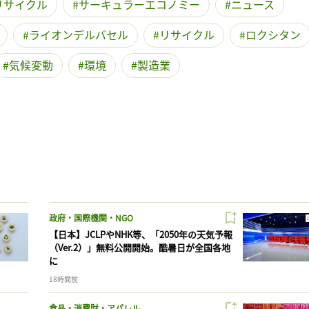
リサイクル
サーキュラーエコノミー
ニュース
ライオンデルバセル
リサイクル
ロクシタン
気候変動
環境
製造業
政府・国際機関・NGO
【日本】JCLPやNHK等、「2050年の天気予報
（Ver.2）」無料公開開始。酷暑日が全国各地
に
18時間前
食品・消費財・アパレル