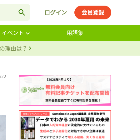
ログイン
会員登録
・イベント
用語集
。その理由は？
/22
を