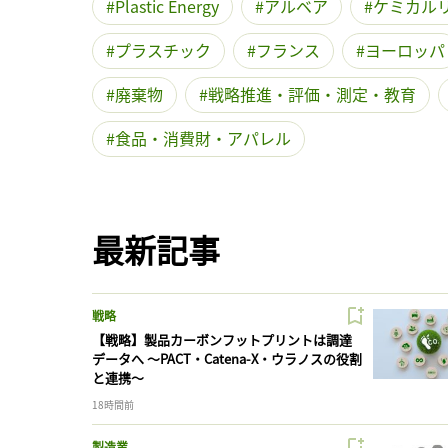
Plastic Energy
アルベア
ケミカル
プラスチック
フランス
ヨーロッパ
廃棄物
戦略推進・評価・測定・教育
食品・消費財・アパレル
最新記事
戦略
【戦略】製品カーボンフットプリントは調達
データへ 〜PACT・Catena-X・ウラノスの役割
と連携〜
18時間前
製造業