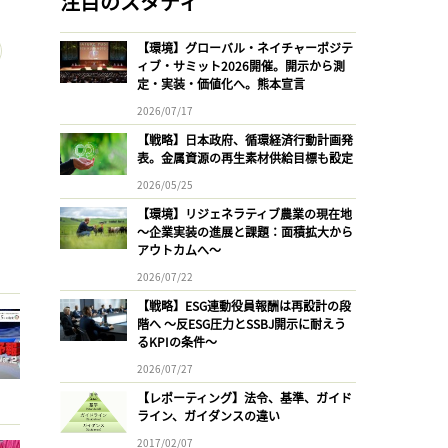
注目のスタディ
【環境】グローバル・ネイチャーポジテ
ィブ・サミット2026開催。開示から測
定・実装・価値化へ。熊本宣言
2026/07/17
【戦略】日本政府、循環経済行動計画発
表。金属資源の再生素材供給目標も設定
2026/05/25
【環境】リジェネラティブ農業の現在地
〜企業実装の進展と課題：面積拡大から
アウトカムへ〜
2026/07/22
【戦略】ESG連動役員報酬は再設計の段
階へ 〜反ESG圧力とSSBJ開示に耐えう
るKPIの条件〜
2026/07/27
【レポーティング】法令、基準、ガイド
ライン、ガイダンスの違い
2017/02/07