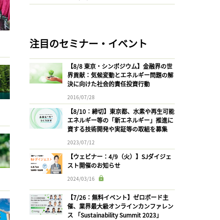
注目のセミナー・イベント
【8/8 東京・シンポジウム】金融界の世
界貢献：気候変動とエネルギー問題の解
決に向けた社会的責任投資行動
2016/07/28
【8/10：締切】東京都、水素や再生可能
エネルギー等の「新エネルギー」推進に
資する技術開発や実証等の取組を募集
2023/07/12
【ウェビナー：4/9（火）】SJダイジェ
スト開催のお知らせ
2024/03/16
【7/26：無料イベント】ゼロボード主
催、業界最大級オンラインカンファレン
ス 「Sustainability Summit 2023」