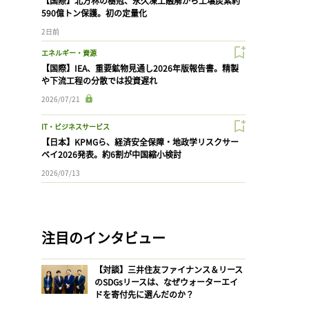
【国際】北方林の樹冠、永久凍土融解から土壌炭素約
590億トン保護。初の定量化
2日前
エネルギー・資源
【国際】IEA、重要鉱物見通し2026年版報告書。精製
や下流工程の分散では投資遅れ
2026/07/21
IT・ビジネスサービス
【日本】KPMGら、経済安全保障・地政学リスクサー
ベイ2026発表。約6割が中国縮小検討
2026/07/13
注目のインタビュー
【対談】三井住友ファイナンス＆リース
のSDGsリースは、なぜウォーターエイ
ドを寄付先に選んだのか？