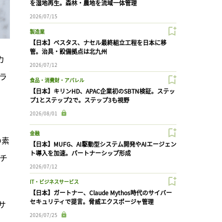
を湿地再生。森林・農地を流域一体管理
2026/07/15
製造業
【日本】ベスタス、ナセル最終組立工程を日本に移
管。治具・設備拠点は北九州
カ
2026/07/12
ュラ
食品・消費財・アパレル
【日本】キリンHD、APAC企業初のSBTN検証。ステッ
プ1とステップ2で。ステップ3も視野
2026/08/01
金融
の素
【日本】MUFG、AI駆動型システム開発やAIエージェン
ト導入を加速。パートナーシップ形成
スチ
2026/07/12
IT・ビジネスサービス
【日本】ガートナー、Claude Mythos時代のサイバー
セキュリティで提言。脅威エクスポージャ管理
サ
2026/07/25