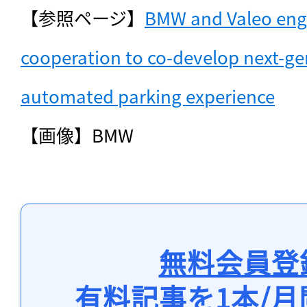
【参照ページ】
BMW and Valeo engag
cooperation to co-develop next-gen
automated parking experience
【画像】BMW
無料会員登
有料記事を1本/