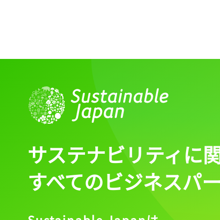
記事をお気に入りに
ログインが必
ログイン
サステナビリティに
すべてのビジネスパ
会員登録
Sustainable Japanは、