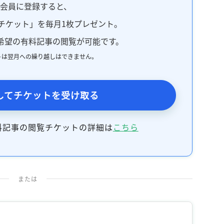
料会員に登録すると、
記事をお気に入りに保存するには
ログインが必要です
チケット」を毎月1枚プレゼント。
希望の有料記事の閲覧が可能です。
ログイン
会員登録
トは翌月への繰り越しはできません。
してチケットを受け取る
料記事の閲覧チケットの詳細は
こちら
または