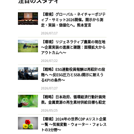
注目のスタディ
【環境】グローバル・ネイチャーポジテ
ィブ・サミット2026開催。開示から測
定・実装・価値化へ。熊本宣言
2026/07/17
【環境】リジェネラティブ農業の現在地
〜企業実装の進展と課題：面積拡大から
アウトカムへ〜
2026/07/22
【戦略】ESG連動役員報酬は再設計の段
階へ 〜反ESG圧力とSSBJ開示に耐えう
るKPIの条件〜
2026/07/27
【戦略】日本政府、循環経済行動計画発
表。金属資源の再生素材供給目標も設定
2026/05/25
【環境】2024年の世界CDP Aリスト企業
一覧 〜気候変動・ウォーター・フォレス
トの3分野〜