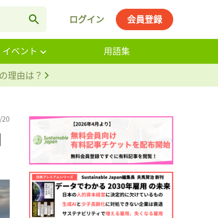
ログイン
会員登録
・イベント
用語集
。その理由は？
/20
団