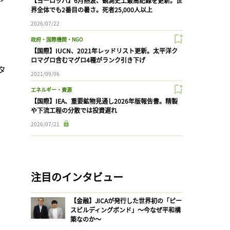
【ヨーロッパ】6月熱波、観測史上最高記録を更新。世
界全体でも2番目の暑さ。死者25,000人以上
、
2026/07/22
政府・国際機関・NGO
、
【国際】IUCN、2021年レッドリスト更新。太平洋ク
ロマグロ含むマグロ4種がランク引き下げ
タ
2021/09/06
エネルギー・資源
【国際】IEA、重要鉱物見通し2026年版報告書。精製
や下流工程の分散では投資遅れ
2026/07/21
注目のインタビュー
【金融】JICAが発行した世界初の「ピー
スビルディングボンド」〜今なぜ平和構
築なのか〜