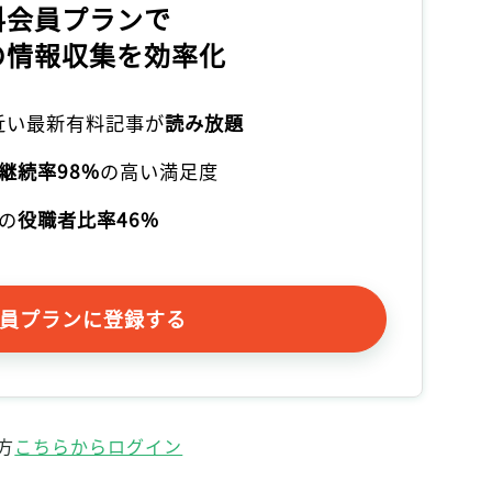
料会員プランで
の情報収集を効率化
本近い最新有料記事が
読み放題
継続率98%
の高い満足度
の
役職者比率46%
員プランに登録する
方
こちらからログイン