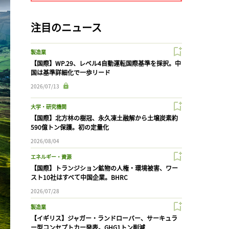
注目のニュース
製造業
【国際】WP.29、レベル4自動運転国際基準を採択。中
国は基準詳細化で一歩リード
2026/07/13
大学・研究機関
【国際】北方林の樹冠、永久凍土融解から土壌炭素約
590億トン保護。初の定量化
2026/08/04
エネルギー・資源
【国際】トランジション鉱物の人権・環境被害、ワー
スト10社はすべて中国企業。BHRC
2026/07/28
製造業
【イギリス】ジャガー・ランドローバー、サーキュラ
ー型コンセプトカー発表。GHG1トン削減