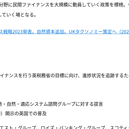
の分野に民間ファイナンスを大規模に動員していく政策を標榜。
行していく場となる。
戦略2023発表。自然資本追加。UKタクソノミー策定へ（202
ファイナンスを行う英税務省の目標に向け、進捗状況を追跡するた
地・自然・適応システム諮問グループに対する提言
D）開示の英国での普及
ウエスト・グループ、ロイズ・バンキング・グループ、スコティ