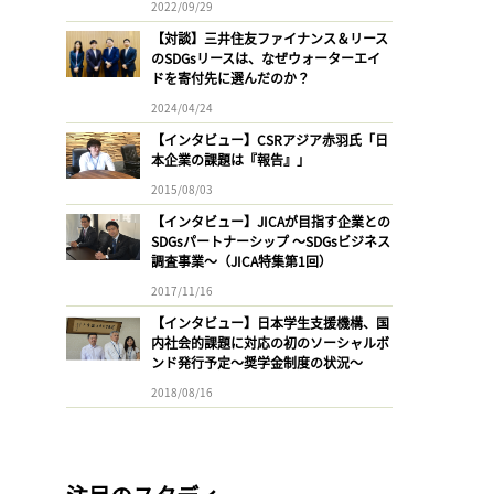
2022/09/29
【対談】三井住友ファイナンス＆リース
のSDGsリースは、なぜウォーターエイ
ドを寄付先に選んだのか？
2024/04/24
【インタビュー】CSRアジア赤羽氏「日
本企業の課題は『報告』」
2015/08/03
【インタビュー】JICAが目指す企業との
SDGsパートナーシップ 〜SDGsビジネス
調査事業〜（JICA特集第1回）
2017/11/16
【インタビュー】日本学生支援機構、国
内社会的課題に対応の初のソーシャルボ
ンド発行予定〜奨学金制度の状況〜
2018/08/16