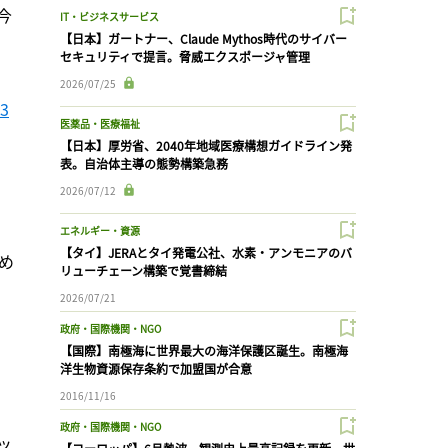
今
IT・ビジネスサービス
【日本】ガートナー、Claude Mythos時代のサイバー
セキュリティで提言。脅威エクスポージャ管理
2026/07/25
3
医薬品・医療福祉
【日本】厚労省、2040年地域医療構想ガイドライン発
表。自治体主導の態勢構築急務
2026/07/12
エネルギー・資源
【タイ】JERAとタイ発電公社、水素・アンモニアのバ
め
リューチェーン構築で覚書締結
2026/07/21
政府・国際機関・NGO
【国際】南極海に世界最大の海洋保護区誕生。南極海
洋生物資源保存条約で加盟国が合意
2016/11/16
政府・国際機関・NGO
ッ