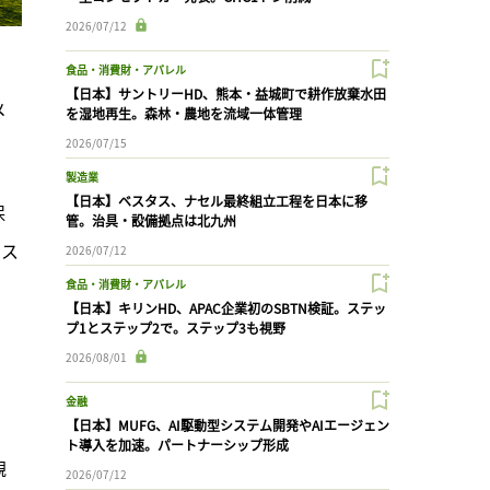
2026/07/12
食品・消費財・アパレル
【日本】サントリーHD、熊本・益城町で耕作放棄水田
メ
を湿地再生。森林・農地を流域一体管理
2026/07/15
製造業
【日本】ベスタス、ナセル最終組立工程を日本に移
保
管。治具・設備拠点は北九州
ンス
2026/07/12
食品・消費財・アパレル
【日本】キリンHD、APAC企業初のSBTN検証。ステッ
プ1とステップ2で。ステップ3も視野
2026/08/01
金融
【日本】MUFG、AI駆動型システム開発やAIエージェン
ト導入を加速。パートナーシップ形成
観
2026/07/12