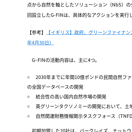
点から自然を軸としたソリューション（NbS）
回設立したG-FINは、具体的なアクションを実
【参考】
【イギリス】政府、グリーンファイナンス
年4月30日）
　G−FINの活動内容は、主に4つ。
2030年までに年間10億ポンドの民間自然
の全国データベースの開発
統合性の高い国内自然市場の開発
英グリーンタクソノミーの開発において、土
自然関連財務情報開示タスクフォース（TNF
　初期加盟した20社は、バークレイズ、ナット