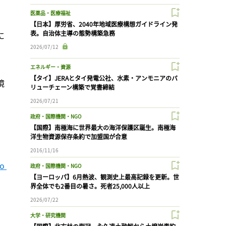
医薬品・医療福祉
【日本】厚労省、2040年地域医療構想ガイドライン発
表。自治体主導の態勢構築急務
に
2026/07/12
エネルギー・資源
【タイ】JERAとタイ発電公社、水素・アンモニアのバ
境
リューチェーン構築で覚書締結
2026/07/21
政府・国際機関・NGO
【国際】南極海に世界最大の海洋保護区誕生。南極海
洋生物資源保存条約で加盟国が合意
2016/11/16
o 
政府・国際機関・NGO
【ヨーロッパ】6月熱波、観測史上最高記録を更新。世
界全体でも2番目の暑さ。死者25,000人以上
2026/07/22
大学・研究機関