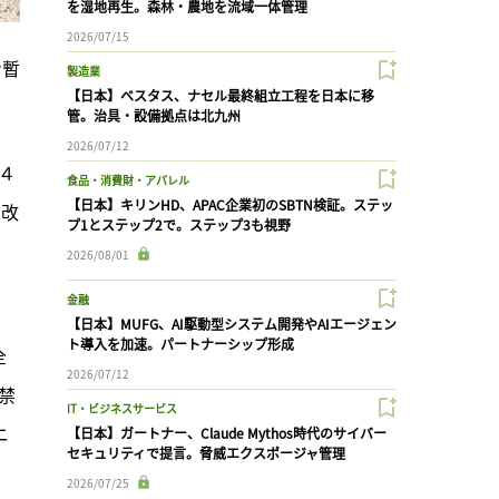
を湿地再生。森林・農地を流域一体管理
2026/07/15
ン暫
製造業
【日本】ベスタス、ナセル最終組立工程を日本に移
管。治具・設備拠点は北九州
2026/07/12
４
食品・消費財・アパレル
【日本】キリンHD、APAC企業初のSBTN検証。ステッ
を改
プ1とステップ2で。ステップ3も視野
2026/08/01
金融
【日本】MUFG、AI駆動型システム開発やAIエージェン
ト導入を加速。パートナーシップ形成
全
2026/07/12
禁
IT・ビジネスサービス
ニ
【日本】ガートナー、Claude Mythos時代のサイバー
セキュリティで提言。脅威エクスポージャ管理
。
2026/07/25