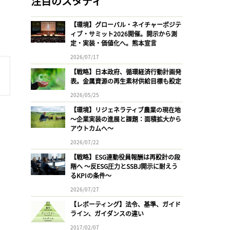
注目のスタディ
【環境】グローバル・ネイチャーポジテ
ィブ・サミット2026開催。開示から測
定・実装・価値化へ。熊本宣言
2026/07/17
【戦略】日本政府、循環経済行動計画発
表。金属資源の再生素材供給目標も設定
2026/05/25
【環境】リジェネラティブ農業の現在地
〜企業実装の進展と課題：面積拡大から
アウトカムへ〜
2026/07/22
【戦略】ESG連動役員報酬は再設計の段
階へ 〜反ESG圧力とSSBJ開示に耐えう
るKPIの条件〜
2026/07/27
【レポーティング】法令、基準、ガイド
ライン、ガイダンスの違い
2017/02/07