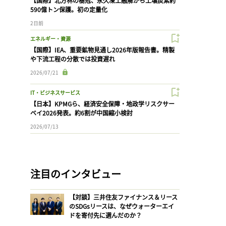
【国際】北方林の樹冠、永久凍土融解から土壌炭素約
590億トン保護。初の定量化
2日前
エネルギー・資源
【国際】IEA、重要鉱物見通し2026年版報告書。精製
や下流工程の分散では投資遅れ
2026/07/21
IT・ビジネスサービス
【日本】KPMGら、経済安全保障・地政学リスクサー
ベイ2026発表。約6割が中国縮小検討
2026/07/13
注目のインタビュー
【対談】三井住友ファイナンス＆リース
のSDGsリースは、なぜウォーターエイ
ドを寄付先に選んだのか？