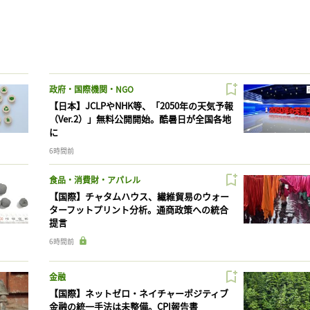
政府・国際機関・NGO
【日本】JCLPやNHK等、「2050年の天気予報
（Ver.2）」無料公開開始。酷暑日が全国各地
に
6時間前
食品・消費財・アパレル
【国際】チャタムハウス、繊維貿易のウォー
ターフットプリント分析。通商政策への統合
提言
6時間前
金融
【国際】ネットゼロ・ネイチャーポジティブ
金融の統一手法は未整備。CPI報告書