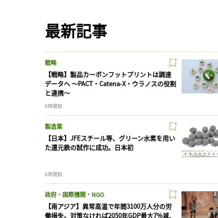
最新記事
戦略
【戦略】製品カーボンフットプリントは調達
データへ 〜PACT・Catena-X・ウラノスの役割
と連携〜
6時間前
製造業
【日本】JFEスチール等、グリーン水素を用い
た還元鉄の試作に成功。日本初
6時間前
政府・国際機関・NGO
【南アジア】異常高温で年間3100万人分の労
働損失。対策なければ2050年GDP最大7%減、