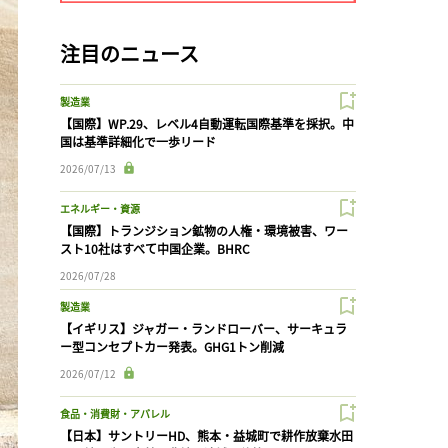
注目のニュース
製造業
【国際】WP.29、レベル4自動運転国際基準を採択。中
国は基準詳細化で一歩リード
2026/07/13
エネルギー・資源
【国際】トランジション鉱物の人権・環境被害、ワー
スト10社はすべて中国企業。BHRC
2026/07/28
製造業
【イギリス】ジャガー・ランドローバー、サーキュラ
ー型コンセプトカー発表。GHG1トン削減
2026/07/12
食品・消費財・アパレル
【日本】サントリーHD、熊本・益城町で耕作放棄水田