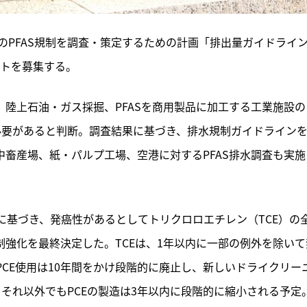
でのPFAS規制を調査・策定するための計画「排出量ガイドライ
ントを募集する。
陸上石油・ガス採掘、PFASを商用製品に加工する工業施設の
る必要があると判断。調査結果に基づき、排水規制ガイドライン
中畜産場、紙・パルプ工場、空港に対するPFAS排水調査も実施
A）に基づき、発癌性があるとしてトリクロロエチレン（TCE）の
制強化を最終決定した。TCEは、1年以内に一部の例外を除いて
PCE使用は10年間をかけ段階的に廃止し、新しいドライクリー
。それ以外でもPCEの製造は3年以内に段階的に縮小される予定