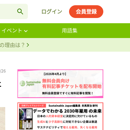
ログイン
会員登録
・イベント
用語集
。その理由は？
/26
止