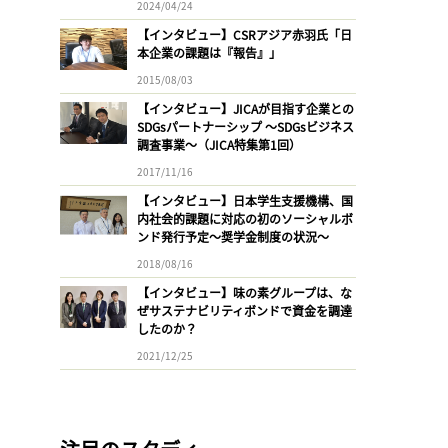
2024/04/24
【インタビュー】CSRアジア赤羽氏「日
本企業の課題は『報告』」
2015/08/03
【インタビュー】JICAが目指す企業との
SDGsパートナーシップ 〜SDGsビジネス
調査事業〜（JICA特集第1回）
2017/11/16
【インタビュー】日本学生支援機構、国
内社会的課題に対応の初のソーシャルボ
ンド発行予定〜奨学金制度の状況〜
2018/08/16
【インタビュー】味の素グループは、な
ぜサステナビリティボンドで資金を調達
したのか？
2021/12/25