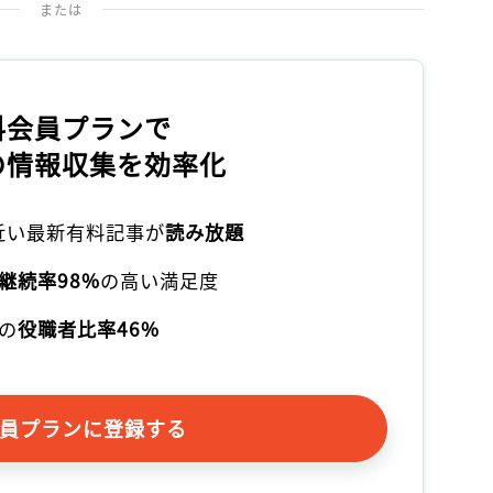
または
記事をお気に入りに保存するには
ログインが必要です
ログイン
会員登録
料会員プランで
の情報収集を効率化
本近い最新有料記事が
読み放題
継続率98%
の高い満足度
の
役職者比率46%
員プランに登録する