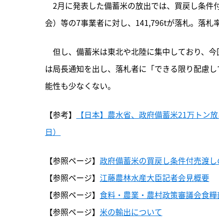
　2月に発表した備蓄米の放出では、買戻し条件
会）等の7事業者に対し、141,796tが落札。落札率
　但し、備蓄米は東北や北陸に集中しており、今
は局長通知を出し、落札者に「できる限り配慮し
能性も少なくない。
【参考】
【日本】農水省、政府備蓄米21万トン放出
日）
【参照ページ】
政府備蓄米の買戻し条件付売渡し
【参照ページ】
江藤農林水産大臣記者会見概要
【参照ページ】
食料・農業・農村政策審議会食糧部
【参照ページ】
米の輸出について