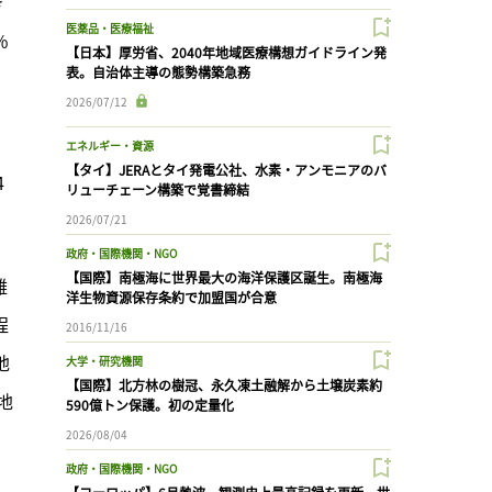
き
医薬品・医療福祉
％
【日本】厚労省、2040年地域医療構想ガイドライン発
表。自治体主導の態勢構築急務
2026/07/12
エネルギー・資源
【タイ】JERAとタイ発電公社、水素・アンモニアのバ
4
リューチェーン構築で覚書締結
2026/07/21
政府・国際機関・NGO
【国際】南極海に世界最大の海洋保護区誕生。南極海
難
洋生物資源保存条約で加盟国が合意
程
2016/11/16
地
大学・研究機関
【国際】北方林の樹冠、永久凍土融解から土壌炭素約
地
590億トン保護。初の定量化
2026/08/04
政府・国際機関・NGO