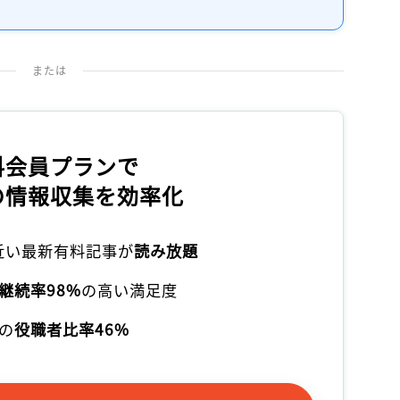
または
料会員プランで
の情報収集を効率化
本近い最新有料記事が
読み放題
継続率98%
の高い満足度
の
役職者比率46%