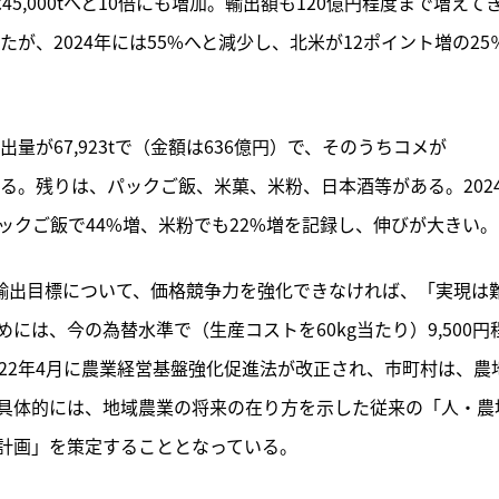
には45,000tへと10倍にも増加。輸出額も120億円程度まで増えて
たが、2024年には55%へと減少し、北米が12ポイント増の25
量が67,923tで（金額は636億円）で、そのうちコメが
を占める。残りは、パックご飯、米菓、米粉、日本酒等がある。202
ックご飯で44%増、米粉でも22%増を記録し、伸びが大きい。
コメ輸出目標について、価格競争力を強化できなければ、「実現は
は、今の為替水準で（生産コストを60kg当たり）9,500円
22年4月に農業経営基盤強化促進法が改正され、市町村は、農
具体的には、地域農業の将来の在り方を示した従来の「人・農
計画」を策定することとなっている。