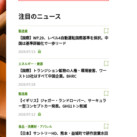
注目のニュース
製造業
【国際】WP.29、レベル4自動運転国際基準を採択。中
国は基準詳細化で一歩リード
2026/07/13
エネルギー・資源
【国際】トランジション鉱物の人権・環境被害、ワー
スト10社はすべて中国企業。BHRC
2026/07/28
製造業
【イギリス】ジャガー・ランドローバー、サーキュラ
ー型コンセプトカー発表。GHG1トン削減
2026/07/12
食品・消費財・アパレル
【日本】サントリーHD、熊本・益城町で耕作放棄水田