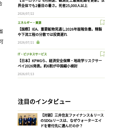
【ヨーロッパ】6月熱波、観測史上最高記録を更新。世
合
界全体でも2番目の暑さ。死者25,000人以上
2026/07/22
エネルギー・資源
【国際】IEA、重要鉱物見通し2026年版報告書。精製
省
や下流工程の分散では投資遅れ
可
2026/07/21
IT・ビジネスサービス
【日本】KPMGら、経済安全保障・地政学リスクサー
ベイ2026発表。約6割が中国縮小検討
2026/07/13
注目のインタビュー
【対談】三井住友ファイナンス＆リース
のSDGsリースは、なぜウォーターエイ
ドを寄付先に選んだのか？