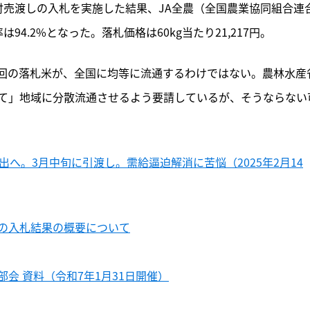
付売渡しの入札を実施した結果、JA全農（全国農業協同組合連
は94.2%となった。落札価格は60kg当たり21,217円。
回の落札米が、全国に均等に流通するわけではない。農林水産
て」地域に分散流通させるよう要請しているが、そうならない
へ。3月中旬に引渡し。需給逼迫解消に苦悩（2025年2月14
の入札結果の概要について
会 資料（令和7年1月31日開催）