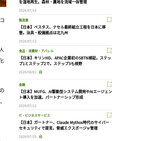
を湿地再生。森林・農地を流域一体管理
2026/07/15
のコ
製造業
【日本】ベスタス、ナセル最終組立工程を日本に移
管。治具・設備拠点は北九州
2026/07/12
人
食品・消費財・アパレル
【日本】キリンHD、APAC企業初のSBTN検証。ステッ
化
プ1とステップ2で。ステップ3も視野
2026/08/01
金融
の
【日本】MUFG、AI駆動型システム開発やAIエージェン
ト導入を加速。パートナーシップ形成
代、
2026/07/12
IT・ビジネスサービス
【日本】ガートナー、Claude Mythos時代のサイバー
セキュリティで提言。脅威エクスポージャ管理
。
2026/07/25