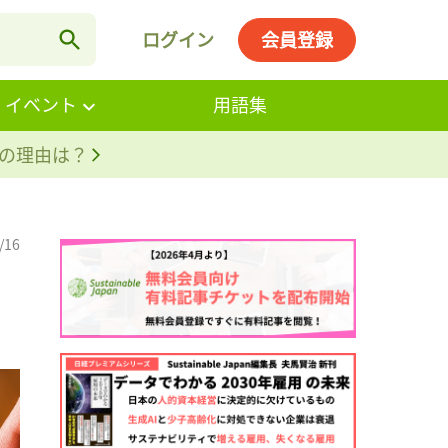
ログイン
会員登録
・イベント
用語集
。その理由は？
/16
。