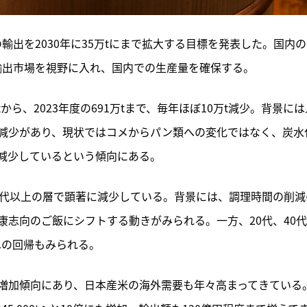
の輸出を2030年に35万tにまで拡大する目標を発表した。国内
輸出市場を視野に入れ、国内での生産量を確保する。
から、2023年度の691万tまで、毎年ほぼ10万t減少。背景には
減少があり、現状ではコメからパン類への変化ではなく、炭水
減少しているという傾向にある。
0代以上の層で顕著に減少している。背景には、調理時間の削減
志向のご飯にシフトする動きがみられる。一方、20代、40
への回帰もみられる。
増加傾向にあり、日本産米の海外需要も年々高まってきている