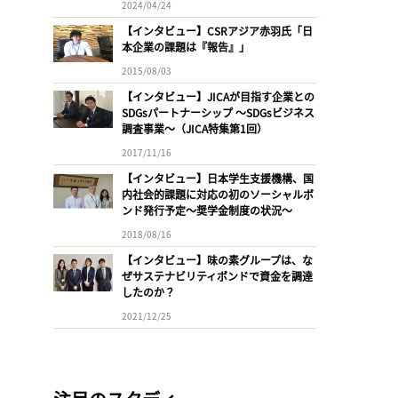
2024/04/24
【インタビュー】CSRアジア赤羽氏「日
本企業の課題は『報告』」
2015/08/03
【インタビュー】JICAが目指す企業との
SDGsパートナーシップ 〜SDGsビジネス
調査事業〜（JICA特集第1回）
2017/11/16
【インタビュー】日本学生支援機構、国
内社会的課題に対応の初のソーシャルボ
ンド発行予定〜奨学金制度の状況〜
2018/08/16
【インタビュー】味の素グループは、な
ぜサステナビリティボンドで資金を調達
したのか？
2021/12/25