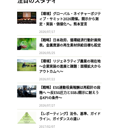
注目のスタディ
【環境】グローバル・ネイチャーポジテ
ィブ・サミット2026開催。開示から測
定・実装・価値化へ。熊本宣言
2026/07/17
【戦略】日本政府、循環経済行動計画発
表。金属資源の再生素材供給目標も設定
2026/05/25
【環境】リジェネラティブ農業の現在地
〜企業実装の進展と課題：面積拡大から
アウトカムへ〜
2026/07/22
【戦略】ESG連動役員報酬は再設計の段
階へ 〜反ESG圧力とSSBJ開示に耐えう
るKPIの条件〜
2026/07/27
【レポーティング】法令、基準、ガイド
ライン、ガイダンスの違い
2017/02/07