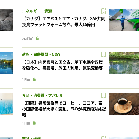
エネルギー・資源
【カナダ】エアバスとエア・カナダ、SAF共同
投資プラットフォーム設立。最大15億円
2時間前
政府・国際機関・NGO
【日本】内閣官房と国交省、地下水保全政策
を強化へ。需要増、外国人利用、気候変動等
1日前
食品・消費財・アパレル
【国際】異常気象等でコーヒー、ココア、茶
の国際価格が大きく変動。FAOが構造的対処提
唱
1日前
商社・物流