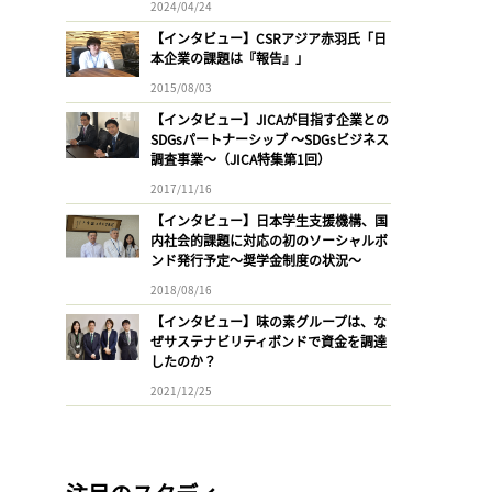
2024/04/24
【インタビュー】CSRアジア赤羽氏「日
本企業の課題は『報告』」
2015/08/03
【インタビュー】JICAが目指す企業との
SDGsパートナーシップ 〜SDGsビジネス
調査事業〜（JICA特集第1回）
2017/11/16
【インタビュー】日本学生支援機構、国
内社会的課題に対応の初のソーシャルボ
ンド発行予定〜奨学金制度の状況〜
2018/08/16
【インタビュー】味の素グループは、な
ぜサステナビリティボンドで資金を調達
したのか？
2021/12/25