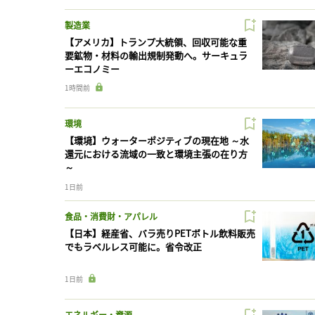
製造業
【アメリカ】トランプ大統領、回収可能な重
要鉱物・材料の輸出規制発動へ。サーキュラ
ーエコノミー
1時間前
環境
【環境】ウォーターポジティブの現在地 ～水
還元における流域の一致と環境主張の在り方
～
1日前
食品・消費財・アパレル
【日本】経産省、バラ売りPETボトル飲料販売
でもラベルレス可能に。省令改正
1日前
エネルギー・資源