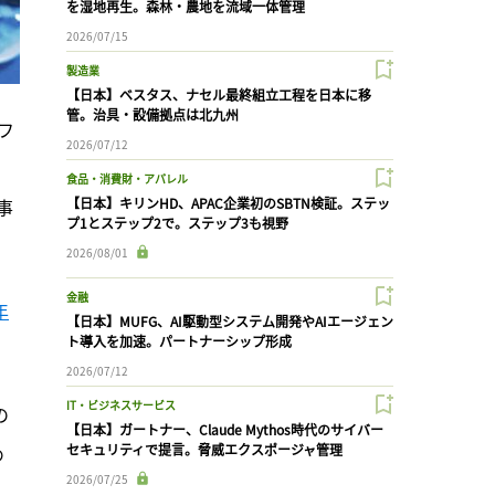
を湿地再生。森林・農地を流域一体管理
2026/07/15
製造業
【日本】ベスタス、ナセル最終組立工程を日本に移
管。治具・設備拠点は北九州
フ
2026/07/12
食品・消費財・アパレル
事
【日本】キリンHD、APAC企業初のSBTN検証。ステッ
プ1とステップ2で。ステップ3も視野
2026/08/01
金融
年
【日本】MUFG、AI駆動型システム開発やAIエージェン
ト導入を加速。パートナーシップ形成
2026/07/12
IT・ビジネスサービス
の
【日本】ガートナー、Claude Mythos時代のサイバー
め
セキュリティで提言。脅威エクスポージャ管理
2026/07/25