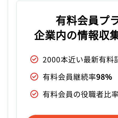
有料会員プ
企業内の情報収
2000本近い最新有
有料会員継続率
98%
有料会員の役職者比