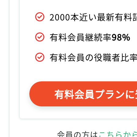
2000本近い最新有
有料会員継続率
98%
有料会員の役職者比
有料会員プランに
会員の方は
こちらか