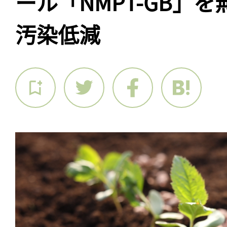
ール「NMPT-GB」
汚染低減