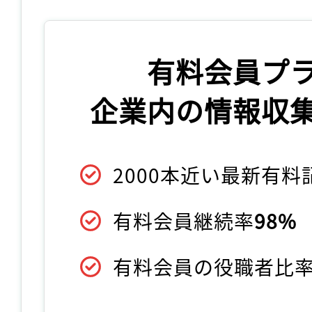
有料会員プ
企業内の情報収
2000本近い最新有
有料会員継続率
98%
有料会員の役職者比