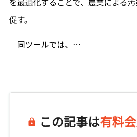
を最適化することで、農業による汚
促す。	 
　同ツールでは、…

この記事は
有料会