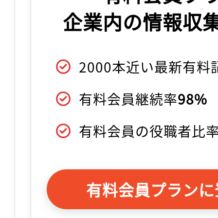
企業内の情報収
2000本近い最新有
有料会員継続率
98%
有料会員の役職者比
有料会員プランに