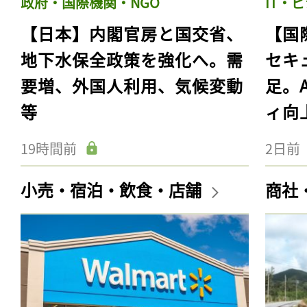
政府・国際機関・NGO
IT・
【日本】内閣官房と国交省、
【国
地下水保全政策を強化へ。需
セキ
要増、外国人利用、気候変動
足。
等
ィ向
19時間前
2日前
小売・宿泊・飲食・店舗
商社