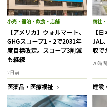
小売・宿泊・飲食・店舗
商社・
【アメリカ】ウォルマート、
【日
GHGスコープ1・2で2031年
JA
度目標改定。スコープ3削減
収で
も継続
20時
2日前
医薬品・医療福祉
建設