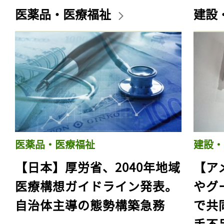
医薬品・医療福祉
建設
医薬品・医療福祉
建設・
【日本】厚労省、2040年地域
【ア
医療構想ガイドライン発表。
やグ
自治体主導の態勢構築急務
で共
手不