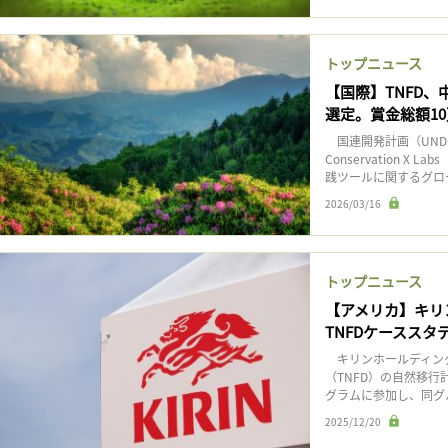
トップニュース
【国際】TNFD
選定。賞金総額1
国連開発計画（UND
Conservation 
践ツールに関するグロー
2026/03/16
トップニュース
【アメリカ】キリ
TNFDケーススタ
キリンホールディング
（TNFD）の自然移
グラムに参加し、同グル
2025/12/20