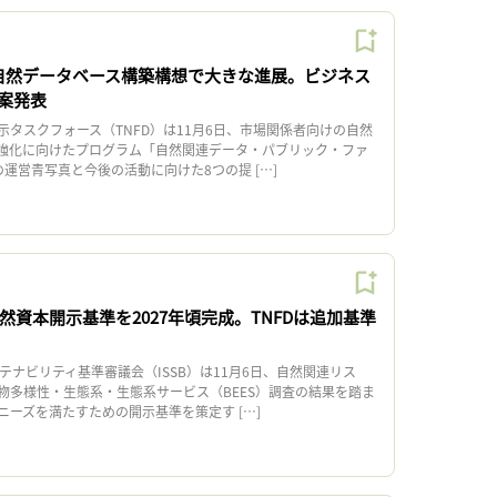
、自然データベース構築構想で大きな進展。ビジネス
案発表
タスクフォース（TNFD）は11月6日、市場関係者向けの自然
強化に向けたプログラム「自然関連データ・パブリック・ファ
の運営青写真と今後の活動に向けた8つの提 […]
自然資本開示基準を2027年頃完成。TNFDは追加基準
テナビリティ基準審議会（ISSB）は11月6日、自然関連リス
物多様性・生態系・生態系サービス（BEES）調査の結果を踏ま
ニーズを満たすための開示基準を策定す […]