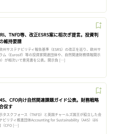
f、PRI、TNFD等、改正ESRS案に相次ぎ提言。投資判
の維持要請
州サステナビリティ報告基準（ESRS）の改正を巡り、欧州サ
ム（Eurosif）等の投資家関連団体や、自然関連財務情報開示
D）が相次いで意見書を公表。開示負 […]
A4S、CFO向け自然関連課題ガイド公表。財務戦略
合促す
タスクフォース（TNFD）と英国チャールズ国王が設立した会
ィ推進団体Accounting for Sustainability（A4S）は6
CFO […]