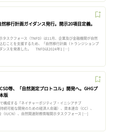
、自然移行計画ガイダンス発行。開示20項目定義。
タスクフォース（TNFD）は11月、企業及び金融機関が自然
込むことを支援するため、「自然移行計画（トランジションプ
スを発表した。 TNFDは2024年1 […]
BCSD等、「自然測定プロトコル」開発へ。GHGプ
本版
で構成する「ネイチャーポジティブ・イニシアチブ
D（持続可能な開発のための経済人会議）、資本連合（CC）、
合（IUCN）、自然関連財務情報開示タスクフォース […]