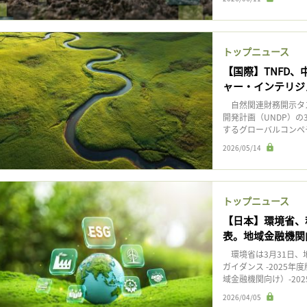
トップニュース
【国際】TNFD
ャー・インテリジ
自然関連財務開示タスクフォ
開発計画（UNDP）の
するグローバルコンペテ
2026/05/14
トップニュース
【日本】環境省、
表。地域金融機関
環境省は3月31日、
ガイダンス -2025
域金融機関向け）-202
2026/04/05