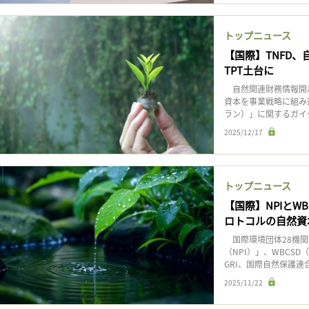
トップニュース
【国際】TNFD
TPT土台に
自然関連財務情報開示
資本を事業戦略に組み
ラン）」に関するガイダン
2025/12/17
トップニュース
【国際】NPIとW
ロトコルの自然資
国際環境団体28機関
（NPI）」、WBCS
GRI、国際自然保護連
2025/11/22