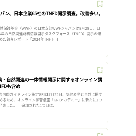
パン、日本企業65社のTNFD開示調査。改善多い。
然保護基金（WWF）の日本支部WWFジャパンは8月28日、日
24年の自然関連財務情報開示タスクフォース（TNFD）開示の傾
調査レポート「2024年TNF […]
気候・自然関連の一体情報開示に関するオンライン講
NFDも含め
国際ガイドライン策定GRIは7月22日、気候変動と自然に関す
めるため、オンライン学習講座「GRIアカデミー」に新たに2つ
発表した。 追加された1つ目は、