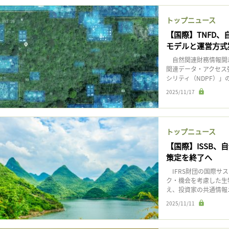
記事をお気に入りに保存するには
ログインが必要です
トップニュース
【国際】TNFD
モデルと運営方式
ログイン
会員登録
自然関連財務情報開示
関連データ・アクセス
シリティ（NDPF）」
2025/11/17
トップニュース
【国際】ISSB、
策定を終了へ
IFRS財団の国際サス
ク・機会を考慮した生
え、投資家の共通情報
2025/11/11