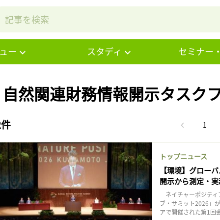
ュー
スタディ
セミナー
# 自然関連財務情報開示タスクフ
2件
1
トップニュース
【環境】グローバ
開示から測定・実
ネイチャーポジティブ
ブ・サミット2026」
アで開催された第1回会