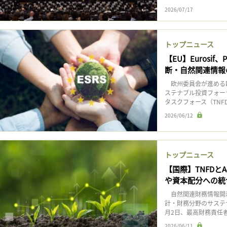
2026/07/17
トップニュース
【EU】Eurosi
断・自然関連情報
欧州委員会が進める欧
ステナブル投資フォーラ
タスクフォース（TNF
2026/06/12
トップニュース
【国際】TNFDと
や資本配分への統
自然関連財務情報開示
計・財務分野のサステナビリテ
月2日、最高財務責任者（
2026/06/11