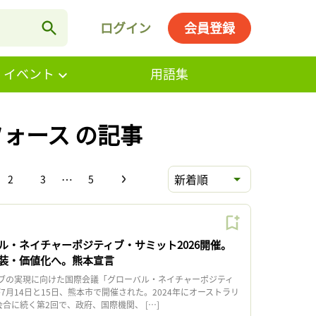
ログイン
会員登録
・イベント
用語集
ォース の記事
…
新着順
2
3
5
ル・ネイチャーポジティブ・サミット2026開催。
装・価値化へ。熊本宣言
の実現に向けた国際会議「グローバル・ネイチャーポジティ
が7月14日と15日、熊本市で開催された。2024年にオーストラリ
合に続く第2回で、政府、国際機関、 […]