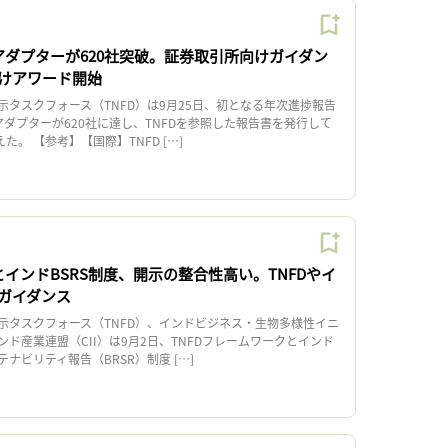
、アダプターが620社突破。証券取引所向けガイダン
けアワード開始
タスクフォース（TNFD）は9月25日、初となる年次進捗報告
アダプターが620社に達し、TNFDを参照した報告書を発行して
た。 【参考】【国際】TNFD […]
とインドBSRS制度、開示の整合性高い。TNFDやイ
ガイダンス
タスクフォース（TNFD）、インドビジネス・生物多様性イニ
インド産業連盟（CII）は9月2日、TNFDフレームワークとインド
ナビリティ報告（BRSR）制度 […]