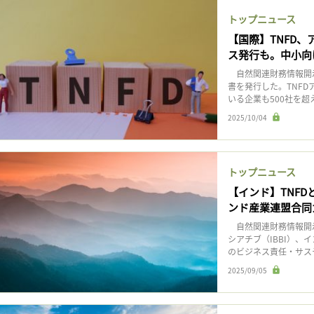
トップニュース
【国際】TNFD
ス発行も。中小向
自然関連財務情報開示
書を発行した。TNFD
いる企業も500社を超え
2025/10/04
トップニュース
【インド】TNFD
ンド産業連盟合同
自然関連財務情報開示
シアチブ（IBBI）、
のビジネス責任・サステ
2025/09/05