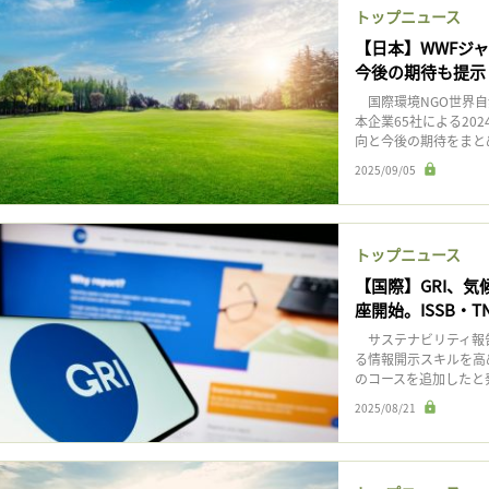
トップニュース
【日本】WWFジャ
今後の期待も提示
国際環境NGO世界自
本企業65社による20
向と今後の期待をまとめた
2025/09/05
トップニュース
【国際】GRI、
座開始。ISSB・T
サステナビリティ報告
る情報開示スキルを高
のコースを追加したと
2025/08/21