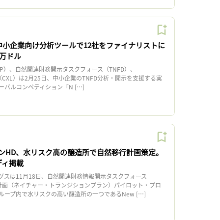
、中小企業向け分析ツールで12社をファイナリストに
0万ドル
P）、自然関連財務開示タスクフォース（TNFD）、
X Labs（CXL）は2月25日、中小企業のTNFD分析・開示を支援する実
バルコンペティション「N […]
ンHD、水リスク高の醸造所で自然移行計画策定。
ディ掲載
スは11月18日、自然関連財務情報開示タスクフォース
行計画（ネイチャー・トランジションプラン）パイロット・プロ
ープ内で水リスクの高い醸造所の一つであるNew […]