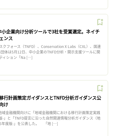
、中小企業向け分析ツールで3社を受賞選定。ネイチ
ェンス
ース（TNFD）、Conservation X Labs（CXL）、国連
3団体は5月12日、中小企業のTNFD分析・開示支援ツールに関
ィション「Na […]
移行計画策定ガイダンスとTNFD分析ガイダンス公
向け
地域金融機関向けに「地域金融機関における移行計画策定実践
年度版-」と「TNFD提言に沿った自然関連情報分析ガイダンス（地
5年度版-」を公表した。 「地 […]