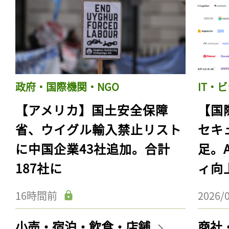
政府・国際機関・NGO
IT・
【アメリカ】国土安全保障
【国
省、ウイグル輸入禁止リスト
セキ
に中国企業43社追加。合計
足。
187社に
ィ向
16時間前
2026/
小売・宿泊・飲食・店舗
商社