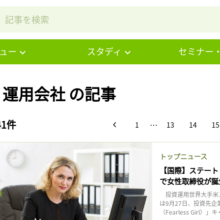
ュー
スタディ
セミナー
# 運用会社 の記事
41件
…
1
13
14
15
トップニュース
【国際】ステート
で女性取締役が誕
投資運用世界大手米ス
は9月27日、投資先
（Fearless Gir