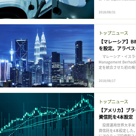
2018/08/31
トップニュース
【マレーシア】B
を設定。アラベスク
マレーシア・イスラーム銀
Management B
定を統合させた初の株式フ
2018/08/17
トップニュース
【アメリカ】ブラ
資信託を4本設定
投資運用世界大手米ブ
資信託を4本設定した
にアクティブ投資型ファ