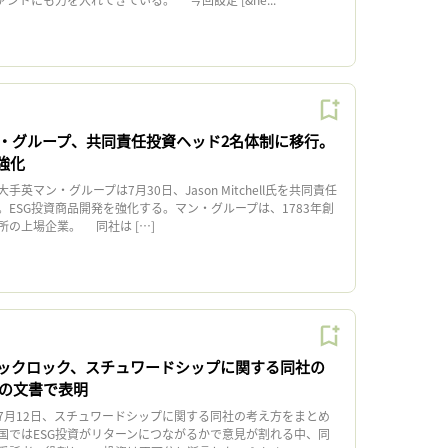
・グループ、共同責任投資ヘッド2名体制に移行。
強化
マン・グループは7月30日、Jason Mitchell氏を共同責任
ESG投資商品開発を強化する。マン・グループは、1783年創
の上場企業。 同社は […]
ックロック、スチュワードシップに関する同社の
ジの文書で表明
月12日、スチュワードシップに関する同社の考え方をまとめ
国ではESG投資がリターンにつながるかで意見が割れる中、同