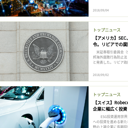
2018/09/04
トップニュース
【アメリカ】SE
令。リビアでの腐敗
米証券取引委員会（S
邦海外腐敗行為防止法（
と発表した。リビア政
2018/09/02
トップニュース
【スイス】Robe
企業に幅広く投資
ESG投資運用世界大手
への投資を進める新た
野の上場企業に長期投資