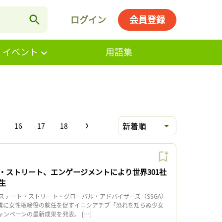
ログイン
会員登録
・イベント
用語集
新着順
16
17
18
・ストリート、エンゲージメントにより世界301社
生
テート・ストリート・グローバル・アドバイザーズ（SSGA）
企業に女性取締役の就任を促すイニシアチブ「恐れを知らぬ少女
l）」キャンペーンの最新成果を発表。 […]