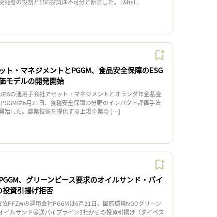
者の役割とESG投資は不可分と断言した。 [&hel...
ット・マネジメントとPGGM、食品安全保障のESG
価モデルの開発開始
BSの運用子会社アセット・マネジメントとオランダ年金基金
社PGGMは6月21日、食糧安全保障の分野のインパクト評価手法
開始した。農業技術を提供する上場企業の […]
PGGM、グリーンピース要求のオイルサンド・パイ
の投資引揚げ拒否
PFZWの運用会社PGGMは6月21日、国際環境NGOグリーン
オイルサンド輸送パイプライン3社からの投資引揚げ（ダイベス