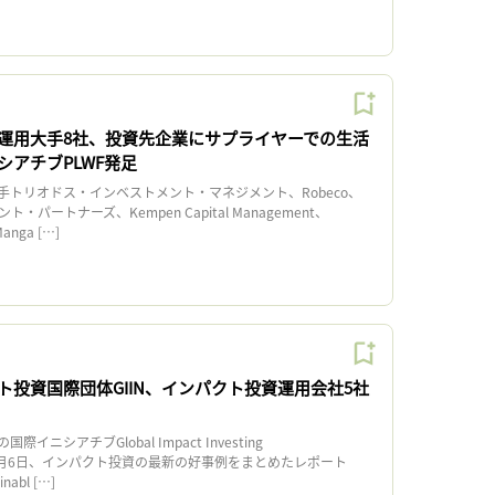
運用大手8社、投資先企業にサプライヤーでの生活
シアチブPLWF発足
トリオドス・インベストメント・マネジメント、Robeco、
・パートナーズ、Kempen Capital Management、
Manga […]
ト投資国際団体GIIN、インパクト投資運用会社5社
ニシアチブGlobal Impact Investing
N）は9月6日、インパクト投資の最新の好事例をまとめたレポート
inabl […]