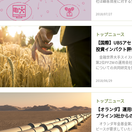
社は顧客資産に対する受託
2018/07/27
トップニュース
【国際】UBSアセ
投資インパクト評
金融世界大手スイスU
第2位PFZWの運用会
についての共同研究を
2018/06/29
トップニュース
【オランダ】運用
プライン3社から
オランダ年金基金第2位
ピースが要求していた