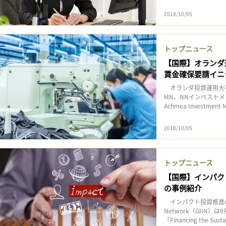
2018/10/05
トップニュース
【国際】オランダ
賃金確保要請イニ
オランダ投資運用大手
MN、NNインベストメント
Achmea Investment 
2018/10/05
トップニュース
【国際】インパク
の事例紹介
インパクト投資推進の国際イ
Network（GII
「Financing the Susta