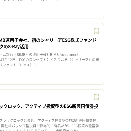
IMB運用子会社、初のシャリーアESG株式ファンド
のS-Ray活用
行（BIMB）の運用子会社BIMB Investment
erhadは7月12日、ESGのコンセプトとイスラム法（シャリーア）の規
ァンド「BIMB […]
ックロック、アクティブ投資型のESG新興国債券投
ラックロックは最近、アクティブ投資型のESG新興国債券投
。同社はパッシブ型投資で世界的に有名だが、ESG投資の隆盛前
ンドにも力を入れてきている。 今回設定 [&he...