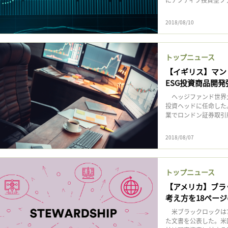
記事をお気に入りに保存するには
ログインが必要です
2018/08/10
ログイン
会員登録
トップニュース
【イギリス】マン
ESG投資商品開発
ヘッジファンド世界大手英
投資ヘッドに任命した。
業でロンドン証券取引所
2018/08/07
トップニュース
【アメリカ】ブラ
考え方を18ペー
米ブラックロックは7
た文書を公表した。米