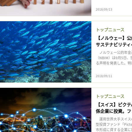
2018/09/13
トップニュース
【ノルウェー】公
サステナビリティ
ノルウェー公的年金基
（NBIM）は9月5
る声明を発表した。特に事
2018/09/11
トップニュース
【スイス】ピクテ
係企業に投資。ファ
運用世界大手スイスの
型投資ファンド「Pict
市形成に資する企業に投