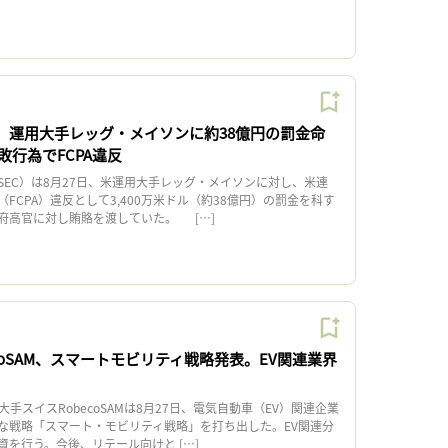
C、運用大手レッグ・メイソンに約38億円の罰金命
行為でFCPA違反
EC）は8月27日、米運用大手レッグ・メイソンに対し、米連
FCPA）違反として3,400万米ドル（約38億円）の罰金を科す
府高官に対し賄賂を渡していた。 […]
coSAM、スマートモビリティ戦略発表。EV関連業界
スイスRobecoSAMは8月27日、電気自動車（EV）関連企業
な戦略「スマート・モビリティ戦略」を打ち出した。EV関連分
を行う。今後、リテール向けと […]