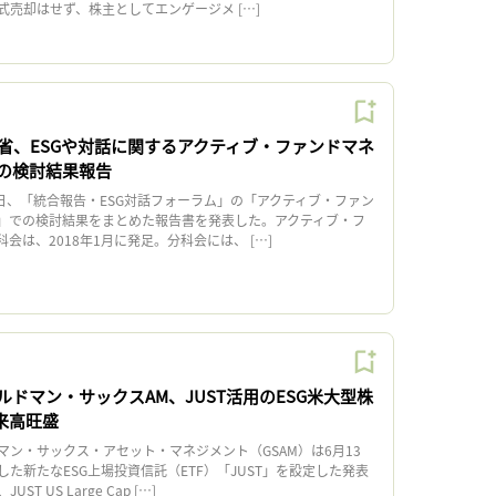
式売却はせず、株主としてエンゲージメ […]
省、ESGや対話に関するアクティブ・ファンドマネ
の検討結果報告
日、「統合報告・ESG対話フォーラム」の「アクティブ・ファン
」での検討結果をまとめた報告書を発表した。アクティブ・フ
会は、2018年1月に発足。分科会には、 […]
ドマン・サックスAM、JUST活用のESG米大型株
来高旺盛
ン・サックス・アセット・マネジメント（GSAM）は6月13
た新たなESG上場投資信託（ETF）「JUST」を設定した発表
T US Large Cap […]