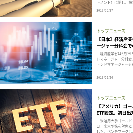
トメント）に関し、株
2018/06/27
トップニュース
【日本】経済産業
ージャー分科会で
経済産業省は6月25
ドマネージャー分科会
ァンドマネージャー分科
2018/06/26
トップニュース
【アメリカ】ゴール
ETF設定。初日出
米運用大手ゴールドマ
日、米大型株を対象とし
した。ベンチマークは、JUS