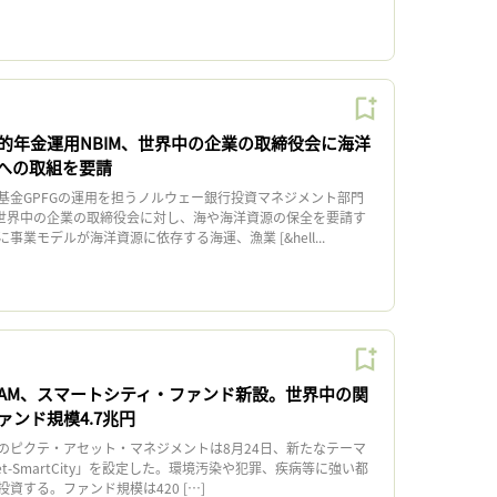
的年金運用NBIM、世界中の企業の取締役会に海洋
への取組を要請
金GPFGの運用を担うノルウェー銀行投資マネジメント部門
日、世界中の企業の取締役会に対し、海や海洋資源の保全を要請す
業モデルが海洋資源に依存する海運、漁業 [&hell...
AM、スマートシティ・ファンド新設。世界中の関
ンド規模4.7兆円
ピクテ・アセット・マネジメントは8月24日、新たなテーマ
et-SmartCity」を設定した。環境汚染や犯罪、疾病等に強い都
資する。ファンド規模は420 […]