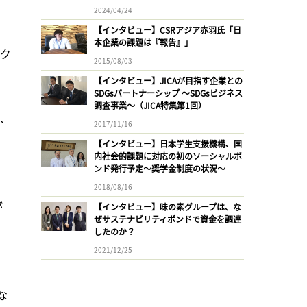
2024/04/24
【インタビュー】CSRアジア赤羽氏「日
本企業の課題は『報告』」
セク
2015/08/03
【インタビュー】JICAが目指す企業との
SDGsパートナーシップ 〜SDGsビジネス
調査事業〜（JICA特集第1回）
等、
2017/11/16
【インタビュー】日本学生支援機構、国
内社会的課題に対応の初のソーシャルボ
ンド発行予定〜奨学金制度の状況〜
2018/08/16
が
【インタビュー】味の素グループは、な
ぜサステナビリティボンドで資金を調達
したのか？
2021/12/25
な