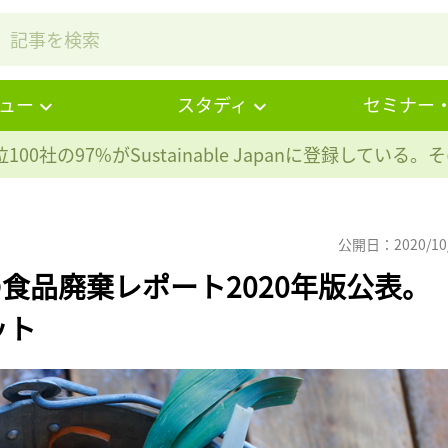
ュー
スタディ
セミナー
100社の97%が
Sustainable Japanに登録している
公開日：2020/10
食品廃棄レポート2020年版公表。
ット