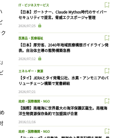
IT・ビジネスサービス
ハ
【日本】ガートナー、Claude Mythos時代のサイバー
セキュリティで提言。脅威エクスポージャ管理
ピ
2026/07/25
ァク
医薬品・医療福祉
【日本】厚労省、2040年地域医療構想ガイドライン発
表。自治体主導の態勢構築急務
2026/07/12
t」
ビ
エネルギー・資源
【タイ】JERAとタイ発電公社、水素・アンモニアのバ
リューチェーン構築で覚書締結
2026/07/21
政府・国際機関・NGO
【国際】南極海に世界最大の海洋保護区誕生。南極海
高め
洋生物資源保存条約で加盟国が合意
対
2016/11/16
政府・国際機関・NGO