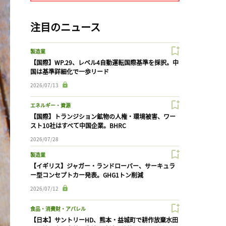
注目のニュース
製造業
【国際】WP.29、レベル4自動運転国際基準を採択。中
国は基準詳細化で一歩リード
2026/07/13
エネルギー・資源
【国際】トランジション鉱物の人権・環境被害、ワー
スト10社はすべて中国企業。BHRC
2026/07/28
製造業
【イギリス】ジャガー・ランドローバー、サーキュラ
ー型コンセプトカー発表。GHG1トン削減
2026/07/12
食品・消費財・アパレル
【日本】サントリーHD、熊本・益城町で耕作放棄水田