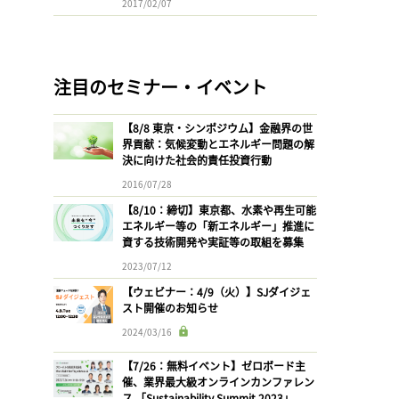
2017/02/07
注目のセミナー・イベント
【8/8 東京・シンポジウム】金融界の世
界貢献：気候変動とエネルギー問題の解
決に向けた社会的責任投資行動
2016/07/28
【8/10：締切】東京都、水素や再生可能
エネルギー等の「新エネルギー」推進に
資する技術開発や実証等の取組を募集
2023/07/12
【ウェビナー：4/9（火）】SJダイジェ
スト開催のお知らせ
2024/03/16
【7/26：無料イベント】ゼロボード主
催、業界最大級オンラインカンファレン
ス 「Sustainability Summit 2023」