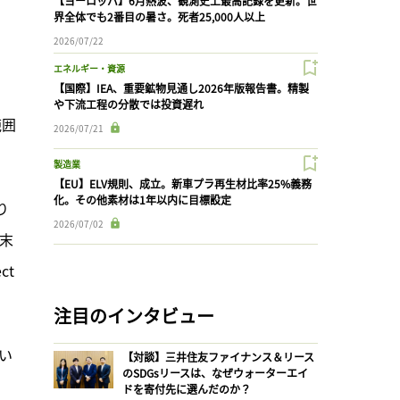
【ヨーロッパ】6月熱波、観測史上最高記録を更新。世
界全体でも2番目の暑さ。死者25,000人以上
2026/07/22
エネルギー・資源
【国際】IEA、重要鉱物見通し2026年版報告書。精製
や下流工程の分散では投資遅れ
範囲
2026/07/21
製造業
【EU】ELV規則、成立。新車プラ再生材比率25%義務
化。その他素材は1年以内に目標設定
り
2026/07/02
年末
t 
注目のインタビュー
い
【対談】三井住友ファイナンス＆リース
のSDGsリースは、なぜウォーターエイ
ドを寄付先に選んだのか？