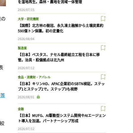
を湿地再生。森林・農地を流域一体管理
2026/07/15
連の
大学・研究機関
【国際】北方林の樹冠、永久凍土融解から土壌炭素約
590億トン保護。初の定量化
2026/08/04
製造業
【日本】ベスタス、ナセル最終組立工程を日本に移
管。治具・設備拠点は北九州
表
2026/07/12
食品・消費財・アパレル
【日本】キリンHD、APAC企業初のSBTN検証。ステッ
プ1とステップ2で。ステップ3も視野
バ等
2026/08/01
金融
【日本】MUFG、AI駆動型システム開発やAIエージェン
ト導入を加速。パートナーシップ形成
絞
2026/07/12