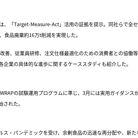
記事をお気に入りに保存するには
ログインが必要です
Target-Measure-Act」活用の証拠を提示。同社らで全
ログイン
会員登録
、食品廃棄約16万t削減を実現した。
ス改善、従業員研修、注文仕様最適化のための消費者との協働
各企業の具体的な進歩に関するケーススタディも紹介した。
。WRAPの試験運用プログラムに準じ、3月には実用ガイダンス
始された。
ルス・パンデミックを受け、余剰食品の迅速な再分配や、新た