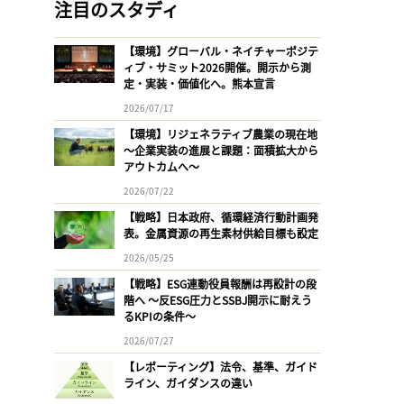
注目のスタディ
【環境】グローバル・ネイチャーポジテ
ィブ・サミット2026開催。開示から測
定・実装・価値化へ。熊本宣言
2026/07/17
【環境】リジェネラティブ農業の現在地
〜企業実装の進展と課題：面積拡大から
アウトカムへ〜
2026/07/22
【戦略】日本政府、循環経済行動計画発
表。金属資源の再生素材供給目標も設定
2026/05/25
【戦略】ESG連動役員報酬は再設計の段
階へ 〜反ESG圧力とSSBJ開示に耐えう
るKPIの条件〜
2026/07/27
【レポーティング】法令、基準、ガイド
ライン、ガイダンスの違い