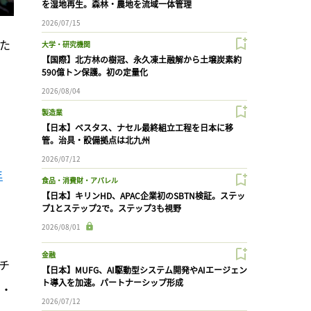
を湿地再生。森林・農地を流域一体管理
2026/07/15
た
大学・研究機関
【国際】北方林の樹冠、永久凍土融解から土壌炭素約
590億トン保護。初の定量化
2026/08/04
、
製造業
【日本】ベスタス、ナセル最終組立工程を日本に移
管。治具・設備拠点は北九州
2026/07/12
年
食品・消費財・アパレル
【日本】キリンHD、APAC企業初のSBTN検証。ステッ
プ1とステップ2で。ステップ3も視野
2026/08/01
金融
チ
【日本】MUFG、AI駆動型システム開発やAIエージェン
ト導入を加速。パートナーシップ形成
ア・
2026/07/12