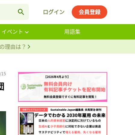
ログイン
会員登録
・イベント
用語集
。その理由は？
/15
団