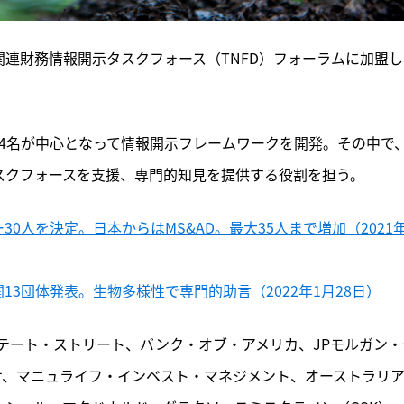
関連財務情報開示タスクフォース（TNFD）フォーラムに加盟し
34名が中心となって情報開示フレームワークを開発。その中で
タスクフォースを支援、専門的知見を提供する役割を担う。
30人を決定。日本からはMS&AD。最大35人まで増加（2021
13団体発表。生物多様性で専門的助言（2022年1月28日）
テート・ストリート、バンク・オブ・アメリカ、JPモルガン・
アクサ、マニュライフ・インベスト・マネジメント、オーストラリ