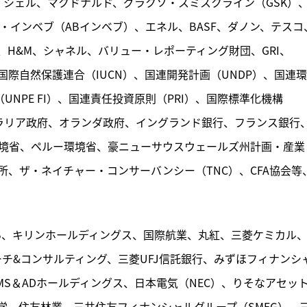
レ、シェル、マクドナルド、グラクソ・スミスクライン（GSK）
・インベブ（ABインベブ）、エネル、BASF、ダノン、テスコ
H&M、シャネル、バリュー・レポーティング財団、GRI、
）、国際自然保護連合（IUCN）、国連開発計画（UNDP）、国連
UNPE FI）、国連責任投資原則（PRI）、国際標準化機構
トラリア政府、オランダ政府、イングランド銀行、フランス銀行
環境省、ペルー環境省、豪ニューサウスウェールズ州計画・産業
、ザ・ネイチャー・コンサーバンシー（TNC）、CFA協会等
BIB、キリンホールディングス、国際航業、丸紅、三菱ケミカル
ーチ&コンサルティング、三菱UFJ信託銀行、みずほフィナンシ
S＆ADホールディングス、日本電気（NEC）、りそなアセッ
学、住友林業、三井住友フィナンシャルグループ（SMFG）、