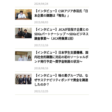
2024/04/24
【インタビュー】CSRアジア赤羽氏「日
本企業の課題は『報告』」
2015/08/03
【インタビュー】JICAが目指す企業との
SDGsパートナーシップ 〜SDGsビジネス
調査事業〜（JICA特集第1回）
2017/11/16
【インタビュー】日本学生支援機構、国
内社会的課題に対応の初のソーシャルボ
ンド発行予定〜奨学金制度の状況〜
2018/08/16
【インタビュー】味の素グループは、な
ぜサステナビリティボンドで資金を調達
したのか？
2021/12/25