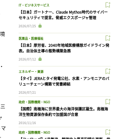
、
IT・ビジネスサービス
、
【日本】ガートナー、Claude Mythos時代のサイバー
セキュリティで提言。脅威エクスポージャ管理
2026/07/25
環境
医薬品・医療福祉
【日本】厚労省、2040年地域医療構想ガイドライン発
表。自治体主導の態勢構築急務
、
2026/07/12
・
エネルギー・資源
、
【タイ】JERAとタイ発電公社、水素・アンモニアのバ
リューチェーン構築で覚書締結
2026/07/21
政府・国際機関・NGO
、三
【国際】南極海に世界最大の海洋保護区誕生。南極海
洋生物資源保存条約で加盟国が合意
ャ
2016/11/16
トマ
政府・国際機関・NGO
三