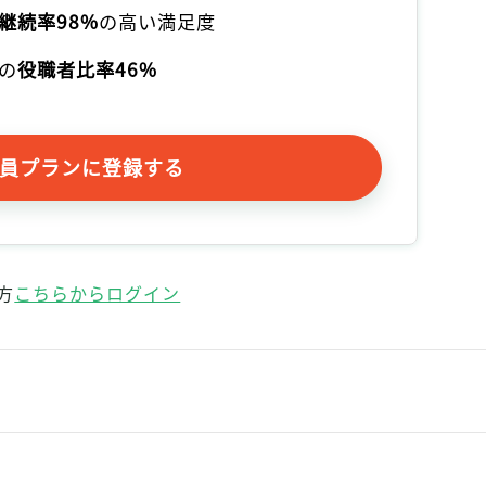
継続率98%
の高い満足度
の
役職者比率46%
員プランに登録する
方
こちらからログイン