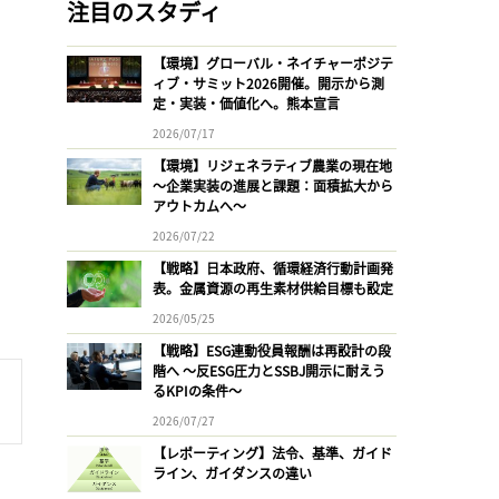
注目のスタディ
【環境】グローバル・ネイチャーポジテ
ィブ・サミット2026開催。開示から測
定・実装・価値化へ。熊本宣言
2026/07/17
【環境】リジェネラティブ農業の現在地
〜企業実装の進展と課題：面積拡大から
アウトカムへ〜
2026/07/22
【戦略】日本政府、循環経済行動計画発
表。金属資源の再生素材供給目標も設定
2026/05/25
【戦略】ESG連動役員報酬は再設計の段
階へ 〜反ESG圧力とSSBJ開示に耐えう
るKPIの条件〜
2026/07/27
【レポーティング】法令、基準、ガイド
ライン、ガイダンスの違い