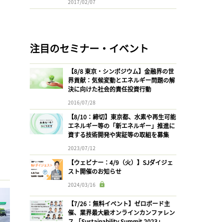
2017/02/07
注目のセミナー・イベント
【8/8 東京・シンポジウム】金融界の世
界貢献：気候変動とエネルギー問題の解
決に向けた社会的責任投資行動
2016/07/28
【8/10：締切】東京都、水素や再生可能
エネルギー等の「新エネルギー」推進に
資する技術開発や実証等の取組を募集
2023/07/12
【ウェビナー：4/9（火）】SJダイジェ
スト開催のお知らせ
2024/03/16
【7/26：無料イベント】ゼロボード主
催、業界最大級オンラインカンファレン
ス 「Sustainability Summit 2023」