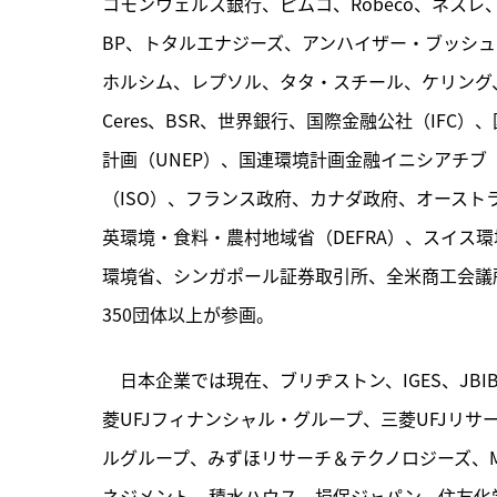
コモンウェルス銀行、ピムコ、Robeco、ネス
BP、トタルエナジーズ、アンハイザー・ブッシュ
ホルシム、レプソル、タタ・スチール、ケリング、
Ceres、BSR、世界銀行、国際金融公社（IFC
計画（UNEP）、国連環境計画金融イニシアチブ（
（ISO）、フランス政府、カナダ政府、オース
英環境・食料・農村地域省（DEFRA）、スイス
環境省、シンガポール証券取引所、全米商工会議所
350団体以上が参画。
　日本企業では現在、ブリヂストン、IGES、J
菱UFJフィナンシャル・グループ、三菱UFJリサ
ルグループ、みずほリサーチ＆テクノロジーズ、M
ネジメント、積水ハウス、損保ジャパン、住友化