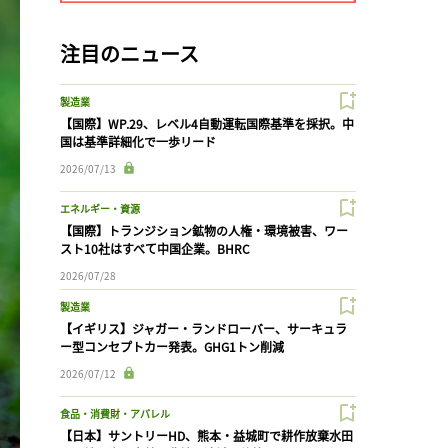
注目のニュース
製造業
【国際】WP.29、レベル4自動運転国際基準を採択。中
国は基準詳細化で一歩リード
2026/07/13
エネルギー・資源
【国際】トランジション鉱物の人権・環境被害、ワー
スト10社はすべて中国企業。BHRC
2026/07/28
製造業
【イギリス】ジャガー・ランドローバー、サーキュラ
ー型コンセプトカー発表。GHG1トン削減
2026/07/12
食品・消費財・アパレル
【日本】サントリーHD、熊本・益城町で耕作放棄水田