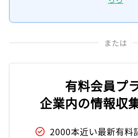
または
有料会員プ
企業内の情報収
2000本近い最新有料