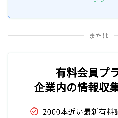
または
有料会員プ
企業内の情報収
2000本近い最新有料