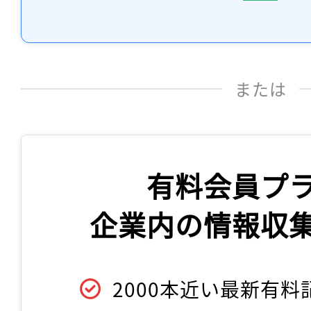
または
有料会員プ
企業内の情報収
2000本近い最新有料